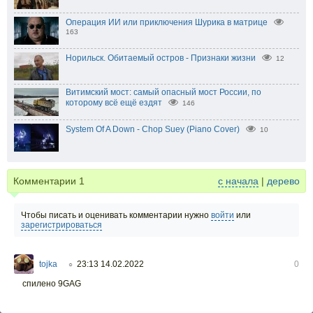
Операция ИИ или приключения Шурика в матрице
163
Норильск. Обитаемый остров - Признаки жизни
12
Витимский мост: самый опасный мост России, по
которому всё ещё ездят
146
System Of A Down - Chop Suey (Piano Cover)
10
Комментарии
1
с начала
|
дерево
Чтобы писать и оценивать комментарии нужно
войти
или
зарегистрироваться
tojka
23:13 14.02.2022
0
○
спилено 9GAG