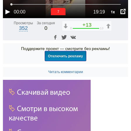
1x
00:00
19:19
6
Просмотры
За сегодня
+13
352
0
0
13
Поддержите проект — смотрите без рекламы!
Отключить рекламу
Читать комментарии