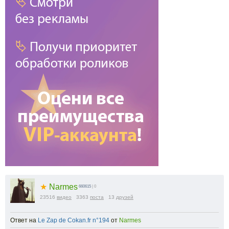
★
Narmes
660615
| 0
23516
видео
3363
поста
13
друзей
Ответ на
Le Zap de Cokan.fr n°194
от
Narmes