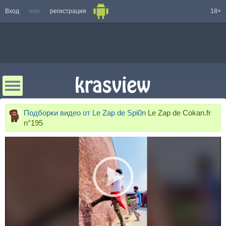
Вход
или
регистрация
18+
Подборки видео от Le Zap de Spi0n
Le Zap de Cokan.fr
n°195