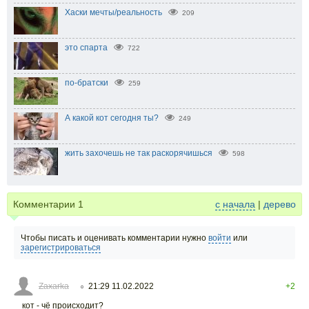
Хаски мечты/реальность⁠⁠
209
это спарта
722
по-братски⁠⁠
259
А какой кот сегодня ты?
249
жить захочешь не так раскорячишься
598
Комментарии
1
с начала
|
дерево
Чтобы писать и оценивать комментарии нужно
войти
или
зарегистрироваться
Zaxarka
21:29 11.02.2022
+2
○
кот - чё происходит?