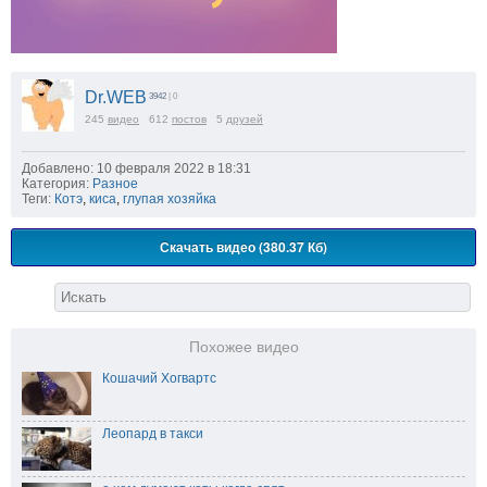
Dr.WEB
3942
| 0
245
видео
612
постов
5
друзей
Добавлено: 10 февраля 2022 в 18:31
Категория:
Разное
Теги:
Котэ
,
киса
,
глупая хозяйка
Скачать видео (380.37 Кб)
Похожее видео
Кошачий Хогвартс
Леопард в такси