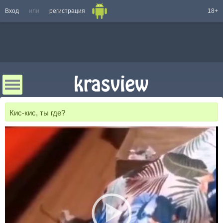
Вход
или
регистрация
18+
Кис-кис, ты где?