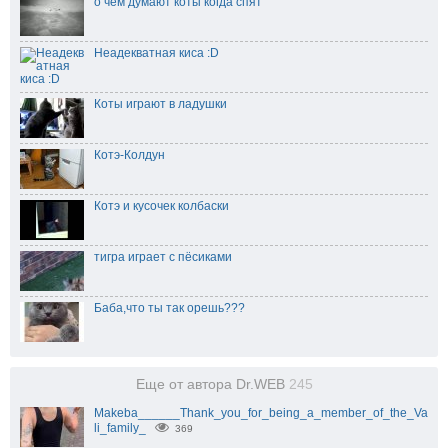
о чем думают коты когда спят
Неадекватная киса :D
Коты играют в ладушки
Котэ-Колдун
Котэ и кусочек колбаски
тигра играет с пёсиками
Баба,что ты так орешь???
Еще от автора Dr.WEB
245
Makeba______Thank_you_for_being_a_member_of_the_Va
li_family_
369