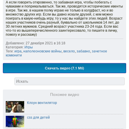
А если говорить откровенно, то забавная игра, чтобы побегать с
чуваками и поприкалываться. Так же, проводятся исторические ивенты
в игре. Так же, в нашем полку играю не только в холдфаст, но и во
множество других игр. Если вы давно искали друзей, с кем можно
поиграть в какую-нибудь игру, то у нас вы найдете этих людей. Возраст
наших участников очень разный, буквально от школьников 14 лет, до
30 летних мужиков. Средний возраст участника 23-24 года. Если вас
что-то из вышеперечисленного заинтересовало, то пишите в личку,
помогу и расскажу)
Добавлено: 27 декабря 2021 в 16:18
Категория:
Игры
Теги:
игра
,
наполеоновские войны
,
весело
,
забавно
,
зачетное
комюнити
Скачать видео (7.1 Мб)
Похожее видео
Клоун вентилятор
css для детей