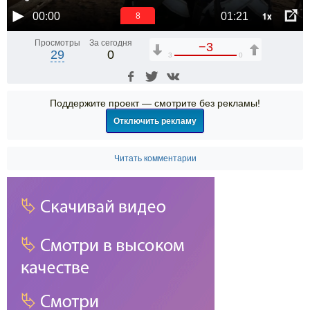
1x
00:00
01:21
7
Просмотры
За сегодня
−3
29
0
3
0
Поддержите проект — смотрите без рекламы!
Отключить рекламу
Читать комментарии