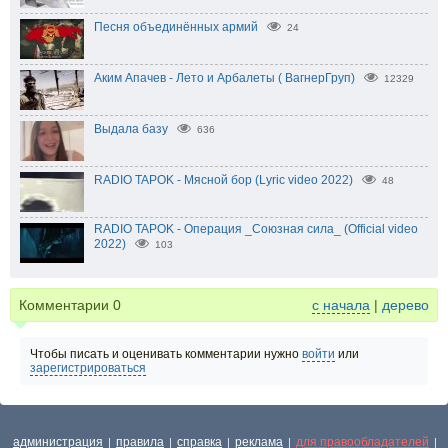
Песня объединённых армий
24
Аким Апачев - Лето и Арбалеты ( ВагнерГруп)
12329
Выдала базу
636
RADIO TAPOK - Мясной бор (Lyric video 2022)
48
RADIO TAPOK - Операция _Союзная сила_ (Official video
2022)
103
Комментарии
0
с начала
|
дерево
Чтобы писать и оценивать комментарии нужно
войти
или
зарегистрироваться
администрация
правила
справка
реклама
для правообладателей
|
|
|
|
|