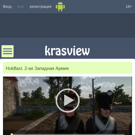
Вход
или
регистрация
18+
Holdfast. 2-ая Западная Армия