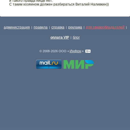
и такого правда нигде нет.
С таким хозяином должен разбираться Виталий Наливкин))
администрация
правила
справка
реклама
для правообладателей
|
|
|
|
|
оплата VIP
блог
|
Инфон
© 2008-2026 ООО «
»