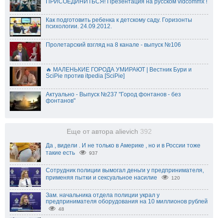
ПРИСОЕДИНИТЬСЯ! Презентация на русском vidcommx !
Как подготовить ребенка к детскому саду. Горизонты
психологии. 24.09.2012.
Пролетарский взгляд на 8 канале - выпуск №106
🔥 МАЛЕНЬКИЕ ГОРОДА УМИРАЮТ | Вестник Бури и
SciPie против itpedia [SciPie]
Актуально - Выпуск №237 "Город фонтанов - без
фонтанов"
Еще от автора alievich
392
Да , видели . И не только в Америке , но и в России тоже
такие есть
937
Сотрудник полиции вымогал деньги у предпринимателя,
применяя пытки и сексуальное насилие
120
Зам. начальника отдела полиции украл у
предпринимателя оборудования на 10 миллионов рублей
48