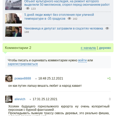
Объект культурного наследия, на ремонт которого
выделили 50 миллионов, сгорел перед окончанием работ
123
5 дней люди живут без отопления при уличной
температуре в -35 градусов
162
Чиновница и депутат затравили в соцсетях человека
188
Комментарии
2
с начала
|
дерево
Чтобы писать и оценивать комментарии нужно
войти
или
зарегистрироваться
роман8888
18:48 25.12.2021
+1
○
он как путин лапшу вешать любит а народ хавает
alievich
17:31 25.12.2021
0
○
Хозяин будущего горнолыжного курорта ну очень колоритный
персонаж с бурной фантазией .
Прокладывать лыжную трассу сквозь деревья, это реально фишка,