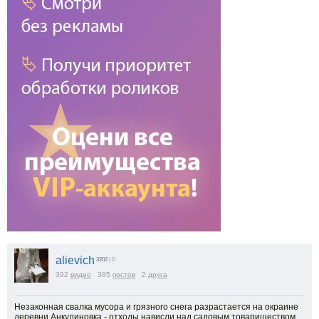
alievich
3202
| 0
392
видео
385
постов
2
друга
Незаконная свалка мусора и грязного снега разрастается на окраине
деревни Анкудиновка - отходы нависли над садовым товариществом,