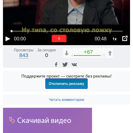
1x
00:00
00:48
6
Просмотры
За сегодня
+67
843
0
4
71
Поддержите проект — смотрите без рекламы!
Отключить рекламу
Читать комментарии