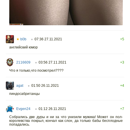
★
b0b
07:36 27.11.2021
+5
○
английский юмор
2116609
03:56 27.11.2021
+3
○
Что я только,что посмотрел????
agat
01:50 26.11.2021
+4
○
пиндосабританцы
Evgen24
01:12 26.11.2021
+7
○
Собрались две дуры и ни за что унизили мужика! Может он пол-
королевства покрыл, кончал как слон, да только бабы бесплодные
попадались.