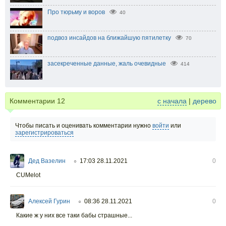
Про тюрьму и воров
40
подвоз инсайдов на ближайшую пятилетку
70
засекреченные данные, жаль очевидные
414
Комментарии
12
с начала
|
дерево
Чтобы писать и оценивать комментарии нужно
войти
или
зарегистрироваться
Дед Вазелин
17:03 28.11.2021
0
○
CUMelot
Алексей Гурин
08:36 28.11.2021
0
○
Какие ж у них все таки бабы страшные...