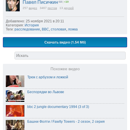
Павел Писичкин
616
|
+119
257
видео
3467
постов
13
друзей
Добавлено: 25 ноября 2021 в 20:11
Категория:
История
Теги:
расследование
,
BBC
,
столовая
,
ложка
Скачать видео (1.54 Мб)
Похожее видео
Трюк с арбузом и ложкой
Беспорядки во Львове
bbc 2 jungle documentary 1994 (3 of 3)
Башни Фолти / Fawlty Towers - 2 сезон, 2 серия