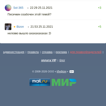
Sol-365
22:29 25.11.2021
+3
○
Писичкин озабочен этой темой?
★
Bizon
21:53 25.11.2021
+5
○
неловко вышло ахахахахахах :D
администрация
правила
справка
реклама
для правообладателей
|
|
|
|
|
оплата VIP
блог
|
Инфон
© 2008-2026 ООО «
»