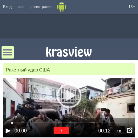
Вход
или
регистрация
18+
Ракетный удар США
1x
00:00
00:12
6