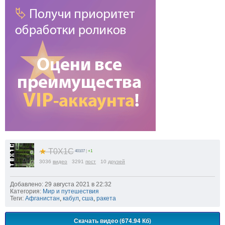
★
T0X1C
40107
|
+1
3036
видео
3291
пост
10
друзей
Добавлено: 29 августа 2021 в 22:32
Категория:
Мир и путешествия
Теги:
Афганистан
,
кабул
,
сша
,
ракета
Скачать видео (674.94 Кб)