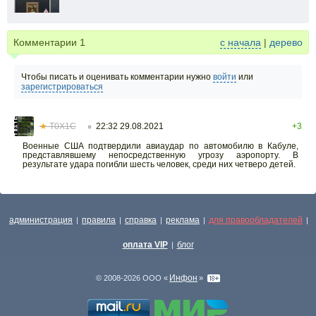
Комментарии
1
с начала
|
дерево
Чтобы писать и оценивать комментарии нужно
войти
или
зарегистрироваться
★
T0X1C
22:32 29.08.2021
+3
○
Военные США подтвердили авиаудар по автомобилю в Кабуле,
представлявшему непосредственную угрозу аэропорту. В
результате удара погибли шесть человек, среди них четверо детей.
администрация
правила
справка
реклама
для правообладателей
|
|
|
|
|
оплата VIP
блог
|
Инфон
© 2008-2026 ООО «
»