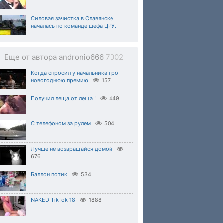
Силовая зачистка в Славянске
началась по команде шефа ЦРУ.
Еще от автора andronio666
7002
Когда спросил у начальника про
новогоднюю премию
157
Получил леща от леща !
449
С телефоном за рулем
504
Лучше не возвращайся домой
676
Баллон потик
534
NAKED TikTok 18
1888