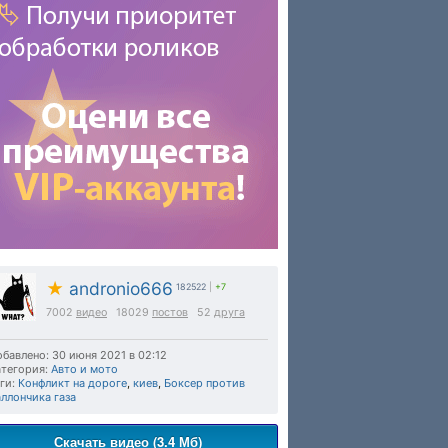
★
andronio666
182522
|
+7
7002
видео
18029
постов
52
друга
бавлено: 30 июня 2021 в 02:12
тегория:
Авто и мото
ги:
Конфликт на дороге
,
киев
,
Боксер против
ллончика газа
Скачать видео (3.4 Мб)