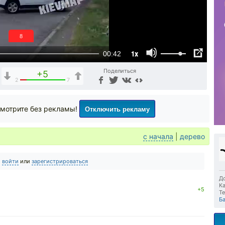
7
1x
00:42
Поделиться
+5
2
7
Отключить рекламу
мотрите без рекламы!
с начала
|
дерево
о
войти
или
зарегистрироваться
До
Ка
+5
Те
Ба