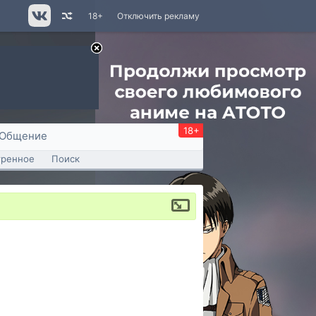
18+
Отключить рекламу
18+
Общение
тренное
Поиск