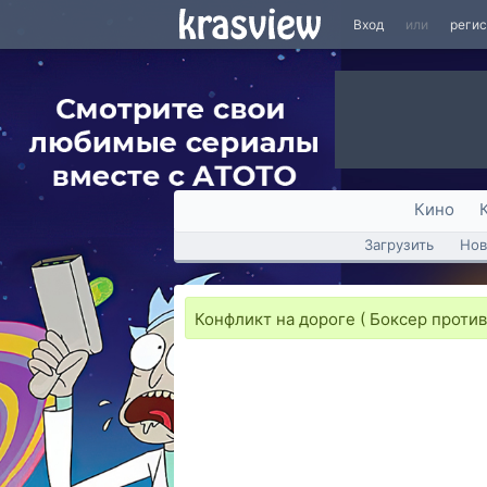
Вход
или
реги
Кино
Загрузить
Нов
Конфликт на дороге ( Боксер против