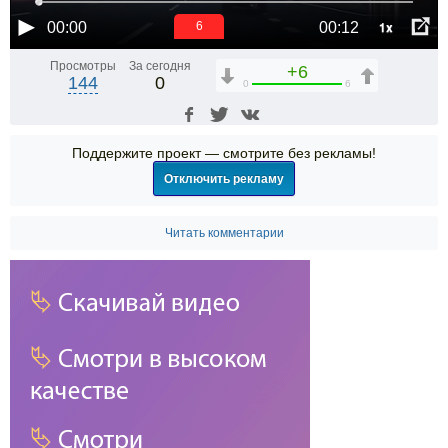
1x
00:00
00:12
6
Просмотры
За сегодня
+6
144
0
0
6
Поддержите проект — смотрите без рекламы!
Отключить рекламу
Читать комментарии