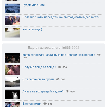
Чудом унес ноги
Полезно знать, перед тем как выкладывать видео в сеть
Учитель года )
Еще от автора andronio666
7002
Когда спросил у начальника про новогоднюю премию
157
Получил леща от леща !
450
С телефоном за рулем
504
Лучше не возвращайся домой
676
Баллон потик
535