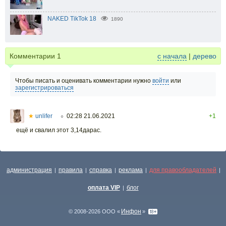
NAKED TikTok 18
1890
Комментарии
1
с начала
|
дерево
Чтобы писать и оценивать комментарии нужно
войти
или
зарегистрироваться
★
unlifer
02:28 21.06.2021
+1
○
ещё и свалил этот 3,14дарас.
администрация
правила
справка
реклама
для правообладателей
|
|
|
|
|
оплата VIP
блог
|
Инфон
© 2008-2026 ООО «
»