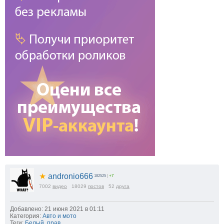
★
andronio666
182525
|
+7
7002
видео
18029
постов
52
друга
Добавлено: 21 июня 2021 в 01:11
Категория:
Авто и мото
Теги:
Белый
,
прав