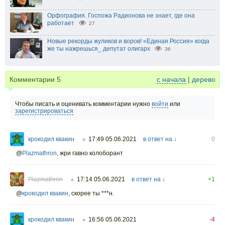
Орфография. Госпожа Радионова не знает, где она
работает
27
Новые рекорды жуликов и воров! «Единая Россия» когда
же ты нажрешься_ депутат олигарх
36
Комментарии
5
с начала
|
дерево
Чтобы писать и оценивать комментарии нужно
войти
или
зарегистрироваться
крокодил квакин
17:49 05.06.2021
в ответ на ↓
0
○
@
Plazmathron
,
жри гавно колоборант
Plazmathron
17:14 05.06.2021
в ответ на ↓
+1
○
@
крокодил квакин
,
скорее ты ***н.
крокодил квакин
16:56 05.06.2021
-4
○