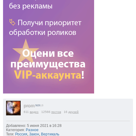
prom
5629
| 0
611
видео
12566
постов
16
друзей
Добавлено: 5 июня 2021 в 16:28
Категория:
Разное
Теги:
Россия
,
Закон
,
Вертикаль