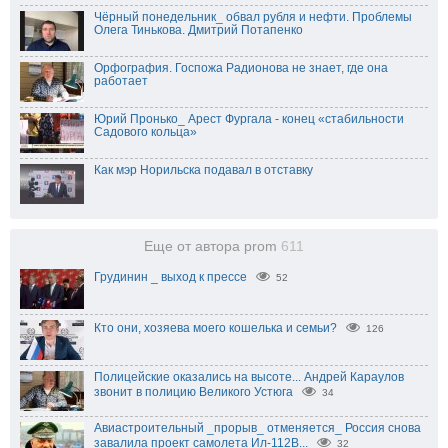
Чёрный понедельник_ обвал рубля и нефти. Проблемы
Олега Тинькова. Дмитрий Потапенко
Орфография. Госпожа Радионова не знает, где она
работает
Юрий Пронько_ Арест Фургала - конец «стабильности
Садового кольца»
Как мэр Норильска подавал в отставку
Еще от автора prom
611
Грудинин _ выход к прессе
52
Кто они, хозяева моего кошелька и семьи?
126
Полицейские оказались на высоте... Андрей Караулов
звонит в полицию Великого Устюга
34
Авиастроительный _прорыв_ отменяется_ Россия снова
завалила проект самолета Ил-112В...
32