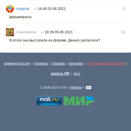
magickk
16:46 05.06.2021
0
○
дерьмократы
Plazmathron
16:39 05.06.2021
+1
○
В итоге она выступила на форуме. Деньги заплатила?
администрация
правила
справка
реклама
для правообладателей
|
|
|
|
|
оплата VIP
блог
|
Инфон
© 2008-2026 ООО «
»