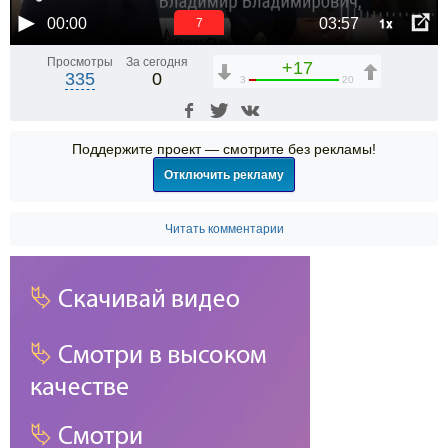
1x
00:00
03:57
6
Просмотры
За сегодня
+17
335
0
3
20
Поддержите проект — смотрите без рекламы!
Отключить рекламу
Читать комментарии