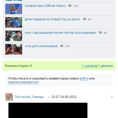
позвони мне (Official Video)
178
дочи подарок на Новый Год за донат
50
пою с мусорщиком песню сектор газа наркоман
58
стих для насильников
275
Комментарии
4
с начала
|
дерево
Чтобы писать и оценивать комментарии нужно
войти
или
зарегистрироваться
Патлатый_Говнарь
15:27 24.05.2021
0
○