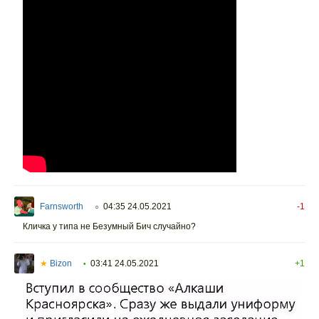
Farnsworth
04:35 24.05.2021
-1
○
Кличка у типа не Безумный Бич случайно?
★
Bizon
03:41 24.05.2021
+1
•