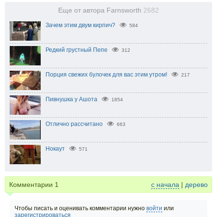
Еще от автора Farnsworth
2682
Зачем этим двум кирпич?
584
Редкий грустный Пепе
312
Порция свежих булочек для вас этим утром!
217
Пивнушка у Ашота
1854
Отлично рассчитано
663
Нокаут
571
Комментарии
1
с начала
|
дерево
Чтобы писать и оценивать комментарии нужно
войти
или
зарегистрироваться