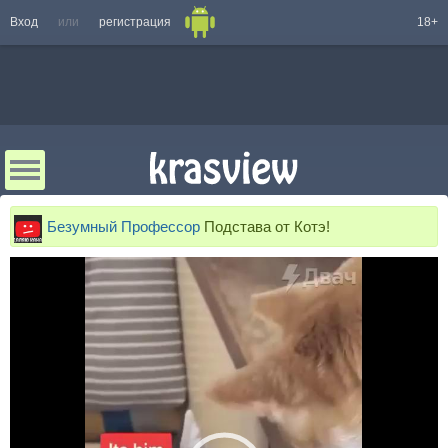
Вход
или
регистрация
18+
Безумный Профессор
Подстава от Котэ!