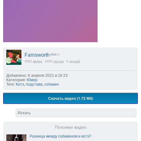
Farnsworth
20116
| 0
2682
видео
4259
постов
0
друзей
Добавлено: 6 апреля 2021 в 16:23
Категория:
Юмор
Теги:
Котэ
,
подстава
,
собакен
Скачать видео (1.72 Мб)
Похожее видео
Разница между собакеном и котэ?