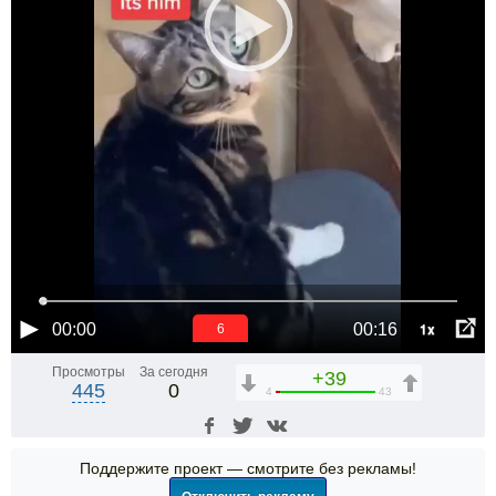
1x
00:00
00:16
6
Просмотры
За сегодня
+39
445
0
4
43
Поддержите проект — смотрите без рекламы!