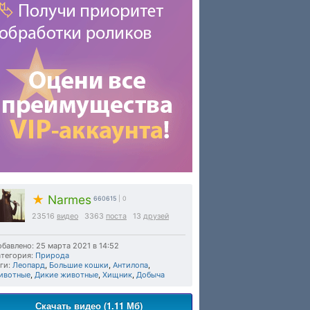
★
Narmes
660615
| 0
23516
видео
3363
поста
13
друзей
бавлено: 25 марта 2021 в 14:52
тегория:
Природа
ги:
Леопард
,
Большие кошки
,
Антилопа
,
ивотные
,
Дикие животные
,
Хищник
,
Добыча
Скачать видео (1.11 Мб)