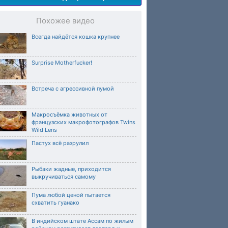
Похожее видео
Всегда найдётся кошка крупнее
Surprise Motherfucker!
Встреча с агрессивной пумой
Макросъёмка животных от
французских макрофотографов Twins
Wild Lens
Пастух всё разрулил
Рыбаки жадные, приходится
выкручиваться самому
Пума любой ценой пытается
схватить гуанако
В индийском штате Ассам по жилым