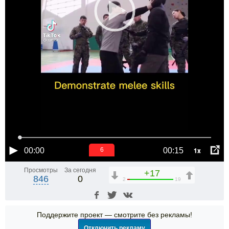
1x
00:00
00:15
6
Просмотры
За сегодня
+17
846
0
2
19
Поддержите проект — смотрите без рекламы!
Отключить рекламу