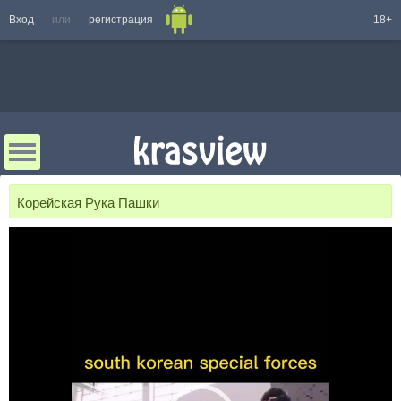
Вход
или
регистрация
18+
Корейская Рука Пашки