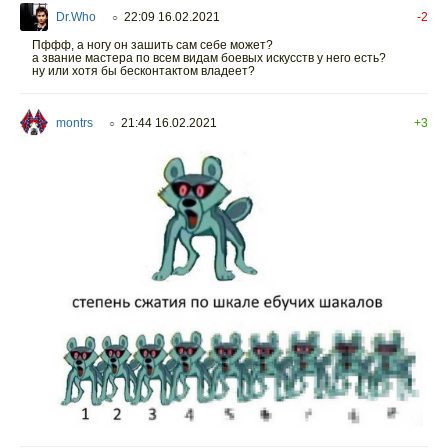
Dr.Who
22:09 16.02.2021
-2
○
Пффф, а ногу он зашить сам себе может?
а звание мастера по всем видам боевых искусств у него есть?
ну или хотя бы бесконтактом владеет?
montrs
21:44 16.02.2021
+3
○