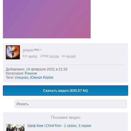
prom
5629
| 0
611
видео
12566
постов
16
друзей
Добавлено: 16 февраля 2021 в 21:32
Категория:
Разное
Теги:
спецназ
,
Южная Корея
Скачать видео (830.57 Кб)
Похожее видео
Шеф Ким / Chief Kim - 1 сезон, 3 серия