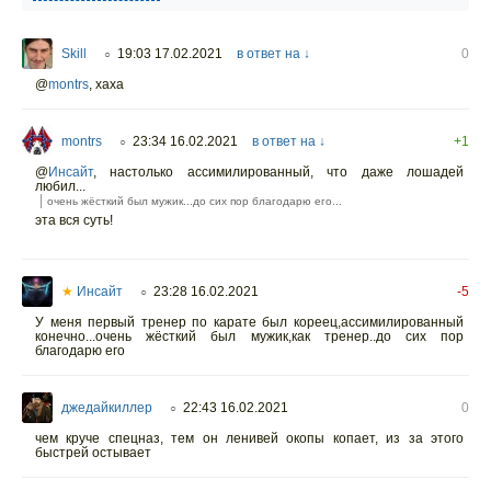
Skill
19:03 17.02.2021
в ответ на ↓
0
○
@
montrs
,
хаха
montrs
23:34 16.02.2021
в ответ на ↓
+1
○
@
Инсайт
,
настолько ассимилированный, что даже лошадей
любил...
очень жёсткий был мужик...до сих пор благодарю его...
эта вся суть!
★
Инсайт
23:28 16.02.2021
-5
○
У меня первый тренер по карате был кореец,ассимилированный
конечно...очень жёсткий был мужик,как тренер..до сих пор
благодарю его
джедайкиллер
22:43 16.02.2021
0
○
чем круче спецназ, тем он ленивей окопы копает, из за этого
быстрей остывает