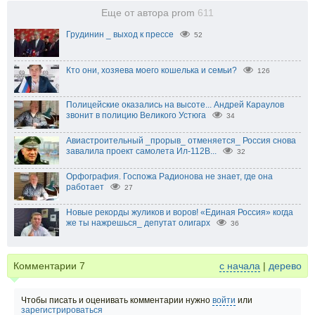
Еще от автора prom
611
Грудинин _ выход к прессе
52
Кто они, хозяева моего кошелька и семьи?
126
Полицейские оказались на высоте... Андрей Караулов
звонит в полицию Великого Устюга
34
Авиастроительный _прорыв_ отменяется_ Россия снова
завалила проект самолета Ил-112В...
32
Орфография. Госпожа Радионова не знает, где она
работает
27
Новые рекорды жуликов и воров! «Единая Россия» когда
же ты нажрешься_ депутат олигарх
36
Комментарии
7
с начала
|
дерево
Чтобы писать и оценивать комментарии нужно
войти
или
зарегистрироваться