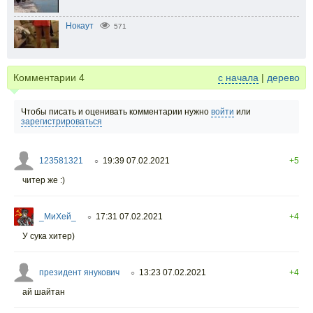
Нокаут
571
Комментарии
4
с начала
|
дерево
Чтобы писать и оценивать комментарии нужно
войти
или
зарегистрироваться
123581321
19:39 07.02.2021
+5
○
читер же :)
_МиХей_
17:31 07.02.2021
+4
○
У сука хитер)
президент янукович
13:23 07.02.2021
+4
○
ай шайтан