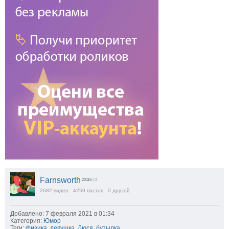
Farnsworth
20116
| 0
2682
видео
4259
постов
0
друзей
Добавлено: 7 февраля 2021 в 01:34
Категория:
Юмор
Теги:
физика
,
девушка
,
Люся
,
бутылка