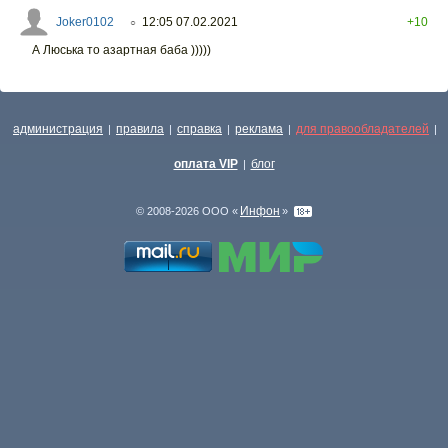
Joker0102
12:05 07.02.2021
+10
○
А Люська то азартная баба )))))
администрация
правила
справка
реклама
для правообладателей
|
|
|
|
|
оплата VIP
блог
|
Инфон
© 2008-2026 ООО «
»