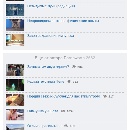
Невидимые Лучи (радиация)
Непроницаемая ткань - физические опыты
Закон сохранения импульса
Еще от автора Farnsworth
2682
Зачем этим двум кирпич?
584
Редкий грустный Пепе
312
Порция свежих булочек для вас этим утром!
217
Пивнушка у Ашота
1854
Отлично рассчитано
663