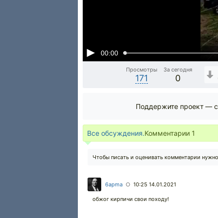
00:00
Просмотры
За сегодня
171
0
Поддержите проект — с
Все обсуждения.
Комментарии
1
Чтобы писать и оценивать комментарии нужн
6apma
10:25 14.01.2021
○
обжог кирпичи свои походу!