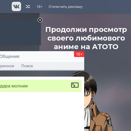
18+
Отключить рекламу
18+
Общение
тренное
Поиск
удара молнии