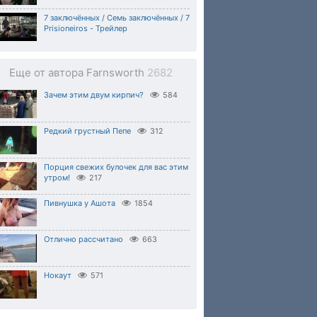
7 заключённых / Семь заключённых / 7
Prisioneiros - Трейлер
Еще от автора Farnsworth
2682
Зачем этим двум кирпич?
584
Редкий грустный Пепе
312
Порция свежих булочек для вас этим
утром!
217
Пивнушка у Ашота
1854
Отлично рассчитано
663
Нокаут
571