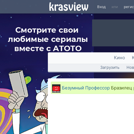
Вход
или
реги
Кино
Загрузить
Нов
Безумный Профессор
Бразилец р