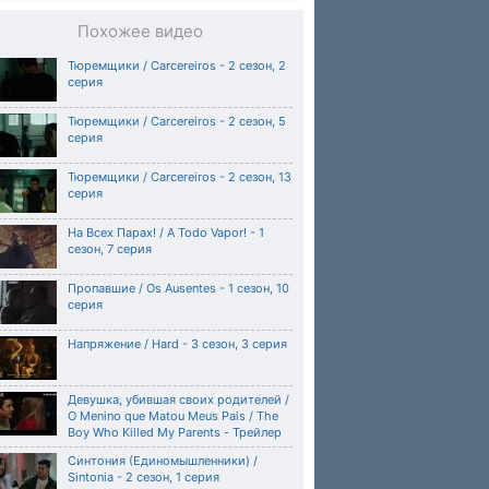
Похожее видео
Тюремщики / Carcereiros - 2 сезон, 2
серия
Тюремщики / Carcereiros - 2 сезон, 5
серия
Тюремщики / Carcereiros - 2 сезон, 13
серия
На Всех Парах! / A Todo Vapor! - 1
сезон, 7 серия
Пропавшие / Os Ausentes - 1 сезон, 10
серия
Напряжение / Hard - 3 сезон, 3 серия
Девушка, убившая своих родителей /
O Menino que Matou Meus Pais / The
Boy Who Killed My Parents - Трейлер
Синтония (Единомышленники) /
Sintonia - 2 сезон, 1 серия