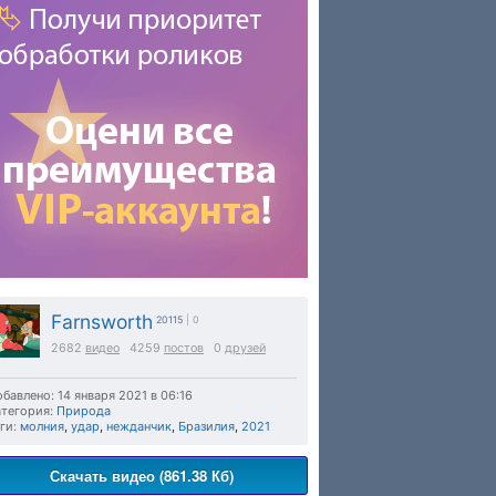
Farnsworth
20115
| 0
2682
видео
4259
постов
0
друзей
бавлено: 14 января 2021 в 06:16
тегория:
Природа
ги:
молния
,
удар
,
нежданчик
,
Бразилия
,
2021
Скачать видео (861.38 Кб)