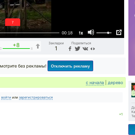
6
1x
00:18
Закладки
Поделиться
+8
1
0
8
Отключить рекламу
мотрите без рекламы!
с начала
|
дерево
о
войти
или
зарегистрироваться
До
Ка
+1
Те