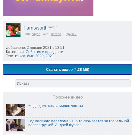
Farnsworth
20115
| 0
2682
видео
4259
постов
0
друзей
Добавлено: 2 января 2021 в 13:51
Категория:
События и праздники
Теги:
крыса
,
бык
,
2020
,
2021
Скачать видео (1.38 Мб)
Похожее видео
Когда даже крыса милее чем ты
Год великого перелома 2.0. Что скрывается за глобальной
перезагрузкой. Андрей Фурсов