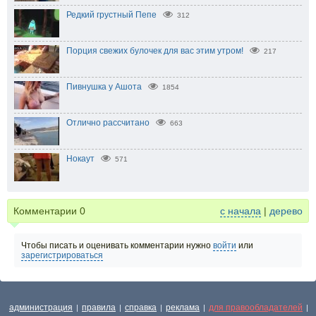
Редкий грустный Пепе
312
Порция свежих булочек для вас этим утром!
217
Пивнушка у Ашота
1854
Отлично рассчитано
663
Нокаут
571
Комментарии
0
с начала
|
дерево
Чтобы писать и оценивать комментарии нужно
войти
или
зарегистрироваться
администрация
правила
справка
реклама
для правообладателей
|
|
|
|
|