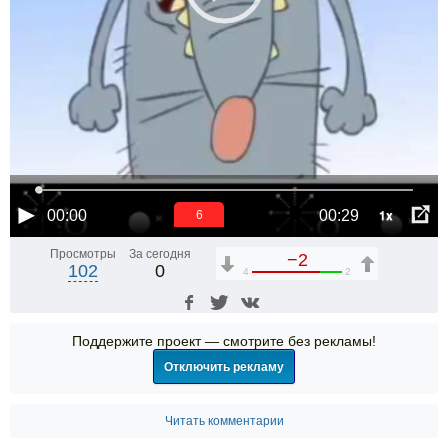
1x
00:00
00:29
6
Просмотры
За сегодня
−2
102
0
4
2
Поддержите проект — смотрите без рекламы!
Отключить рекламу
Читать комментарии