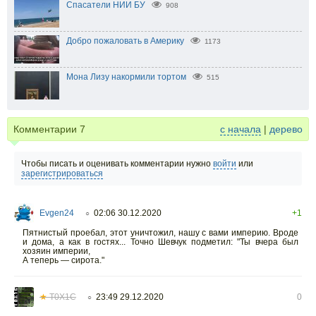
Спасатели НИИ БУ
908
Добро пожаловать в Америку
1173
Мона Лизу накормили тортом
515
Комментарии
7
с начала
|
дерево
Чтобы писать и оценивать комментарии нужно
войти
или
зарегистрироваться
Evgen24
02:06 30.12.2020
+1
○
Пятнистый проебал, этот уничтожил, нашу с вами империю. Вроде
и дома, а как в гостях... Точно Шевчук подметил: "Ты вчера был
хозяин империи,
А теперь — сирота."
★
T0X1C
23:49 29.12.2020
0
○