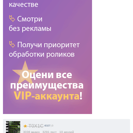
★
T0X1C
40107
| 0
3036
видео
3291
пост
10
друзей