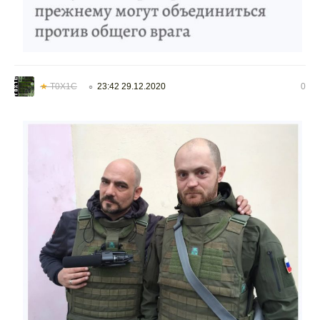
★
T0X1C
23:42 29.12.2020
0
○