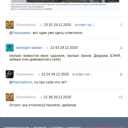
Plazmathron
23:31 29.12.2020
в ответ на ↓
0
○
@
Герасимов
- вот один уже здесь отметился.
крокодил квакин
22:43 29.12.2020
-1
○
сколько коментов моих удалили, сколько банов. Дедушка БЭНЯ,
забери этих демократов к себе)
Герасимов
22:24 29.12.2020
в ответ на ↓
-2
○
@
Plazmathron
,
ты про себя что ли?
Plazmathron
21:38 29.12.2020
+3
○
Отсеет, ага отсеяло))) Насеяло -дебилов.
администрация
правила
справка
реклама
для правообладателей
|
|
|
|
|