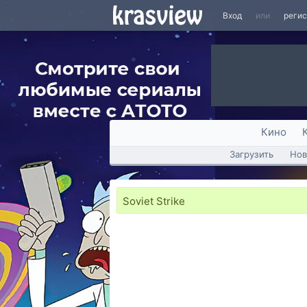
Вход
или
реги
Кино
Загрузить
Нов
Soviet Strike