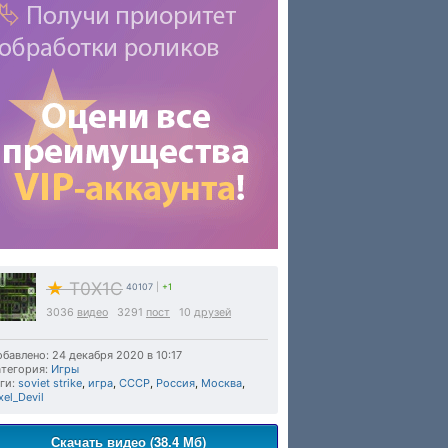
★
T0X1C
40107
|
+1
3036
видео
3291
пост
10
друзей
бавлено: 24 декабря 2020 в 10:17
тегория:
Игры
ги:
soviet strike
,
игра
,
СССР
,
Россия
,
Москва
,
xel_Devil
Скачать видео (38.4 Мб)