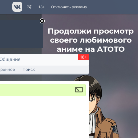
18+
Отключить рекламу
18+
Общение
тренное
Поиск