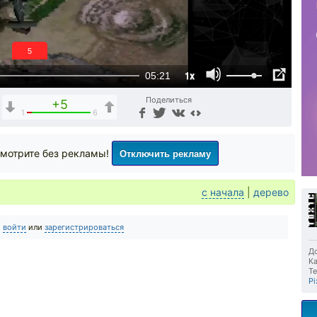
4
1x
05:21
Поделиться
+5
1
6
Отключить рекламу
мотрите без рекламы!
с начала
|
дерево
о
войти
или
зарегистрироваться
До
Ка
Те
Pi