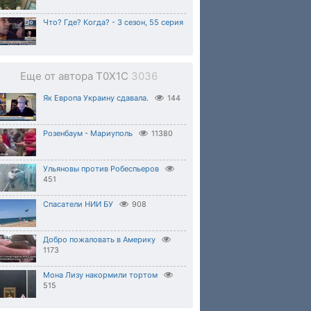
Что? Где? Когда? - 3 сезон, 55 серия
Еще от автора T0X1C
3036
Як Европа Украину сдавала.
144
Розенбаум - Мариуполь
11380
Ульяновы против Робеспьеров
451
Спасатели НИИ БУ
908
Добро пожаловать в Америку
1173
Мона Лизу накормили тортом
515