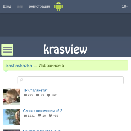
Вход
или
регистрация
18+
Sashaskazka
→
Избранное
5
ТРК "Планета"
795
29
+62
03:43
Славик незаменимый 2
1231
16
+55
08:40