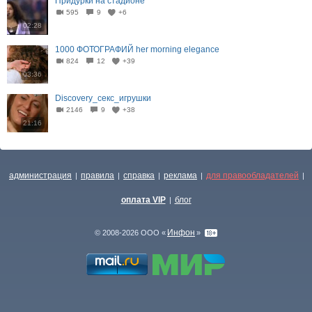
Придурки на стадионе
595
9
+6
02:28
1000 ФОТОГРАФИЙ her morning elegance
824
12
+39
03:36
Discovery_секс_игрушки
2146
9
+38
21:16
администрация
правила
справка
реклама
для правообладателей
|
|
|
|
|
оплата VIP
блог
|
Инфон
© 2008-2026 ООО «
»