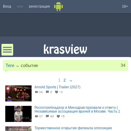
Вход
или
регистрация
18+
Теги
→
событие
34
1
2
→
Arnold Sports | Trailer (2027)
14
2
−1
01:57
Роспотребнадзор и Минздрав призвали к ответу |
Независимая ассоциация врачей в Москве. Часть 1
17
43
+5
37:23
Торжественное открытие филиала оппозиции