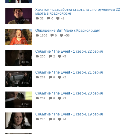
Хакатон - разработка стартапа с погружением 22
марта в Красноярске
32
0
−1
00:39
Обращение Вит Мано к Красноярцам!
1969
0
−56
00:50
Событие / The Event - 1 сезон, 22 серия
256
2
+5
43:09
Событие / The Event - 1 сезон, 21 серия
239
0
+2
41:32
Событие / The Event - 1 сезон, 20 серия
237
0
+3
41:40
Событие / The Event - 1 сезон, 19 серия
243
0
+4
42:40