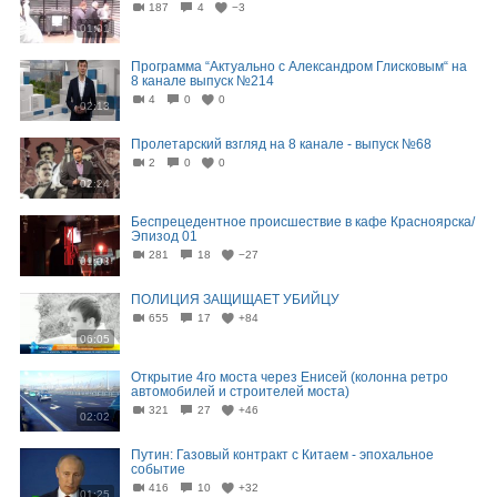
187
4
−3
01:01
Программа “Актуально с Александром Глисковым“ на
8 канале выпуск №214
4
0
0
02:13
Пролетарский взгляд на 8 канале - выпуск №68
2
0
0
02:24
Беспрецедентное происшествие в кафе Красноярска/
Эпизод 01
281
18
−27
01:08
ПОЛИЦИЯ ЗАЩИЩАЕТ УБИЙЦУ
655
17
+84
06:05
Открытие 4го моста через Енисей (колонна ретро
автомобилей и строителей моста)
321
27
+46
02:02
Путин: Газовый контракт с Китаем - эпохальное
событие
416
10
+32
01:25