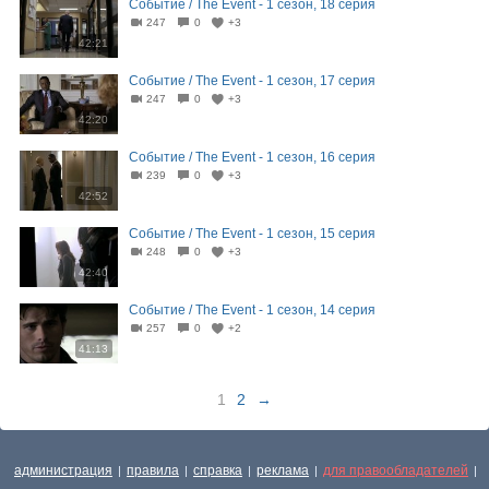
Событие / The Event - 1 сезон, 18 серия
247
0
+3
42:21
Событие / The Event - 1 сезон, 17 серия
247
0
+3
42:20
Событие / The Event - 1 сезон, 16 серия
239
0
+3
42:52
Событие / The Event - 1 сезон, 15 серия
248
0
+3
42:40
Событие / The Event - 1 сезон, 14 серия
257
0
+2
41:13
1
2
→
администрация
правила
справка
реклама
для правообладателей
|
|
|
|
|