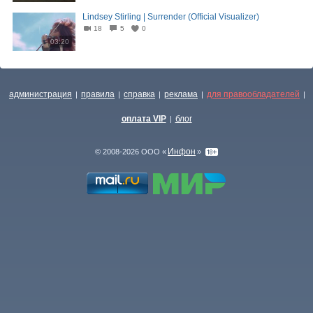
Lindsey Stirling | Surrender (Official Visualizer)
18
5
0
03:20
администрация
правила
справка
реклама
для правообладателей
|
|
|
|
|
оплата VIP
блог
|
Инфон
© 2008-2026 ООО «
»