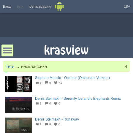
Вход
или
регистрация
18+
Теги
→
неоклассика
4
Stephan Moccio - October (Orchestral Version)
5
0
+1
04:13
Denis Stelmakh - Serenity Icelandic Elephants Remix
1
0
0
07:59
Denis Stelmakh - Runaway
1
0
0
05:22