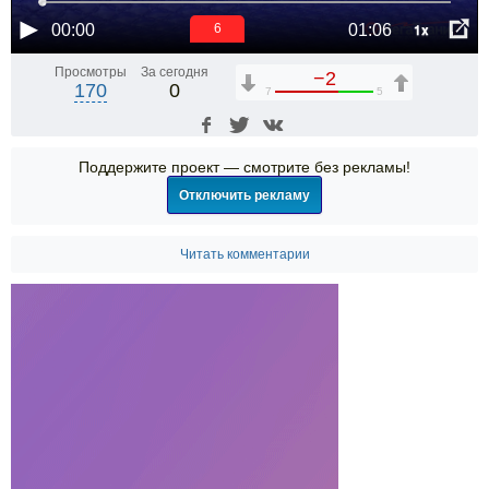
1x
00:00
01:06
5
Просмотры
За сегодня
−2
170
0
7
5
Поддержите проект — смотрите без рекламы!
Отключить рекламу
Читать комментарии