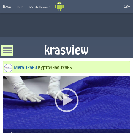
Вход
или
регистрация
18+
Мега Ткани
Курточная ткань