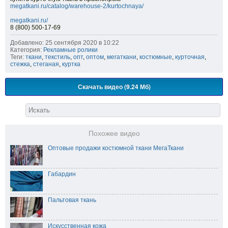
megatkani.ru/catalog/warehouse-2/kurtochnaya/
megatkani.ru/
8 (800) 500-17-69
Добавлено: 25 сентября 2020 в 10:22
Категория:
Рекламные ролики
Теги:
ткани
,
текстиль
,
опт
,
оптом
,
мегаткани
,
костюмные
,
курточная
,
стежка
,
стеганая
,
куртка
Скачать видео (9.24 Мб)
Похожее видео
Оптовые продажи костюмной ткани МегаТкани
Габардин
Пальтовая ткань
Искусственная кожа