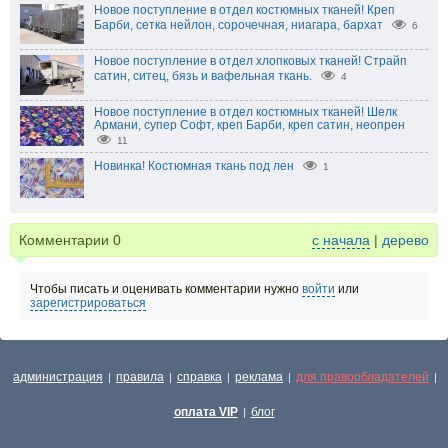
Новое поступление в отдел костюмных тканей! Креп
Барби, сетка нейлон, сорочечная, ниагара, бархат
6
Новое поступление в отдел хлопковых тканей! Страйп
сатин, ситец, бязь и вафельная ткань.
4
Новое поступление в отдел костюмных тканей! Шелк
Армани, супер Софт, креп Барби, креп сатин, неопрен
11
Новинка! Костюмная ткань под лен
1
Комментарии
0
с начала
|
дерево
Чтобы писать и оценивать комментарии нужно
войти
или
зарегистрироваться
администрация
правила
справка
реклама
для правообладателей
|
|
|
|
|
оплата VIP
блог
|