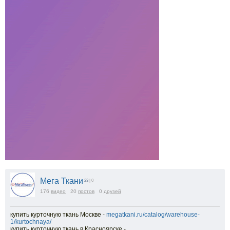
Мега Ткани
23
| 0
176
видео
20
постов
0
друзей
купить курточную ткань Москве -
megatkani.ru/catalog/warehouse-
1/kurtochnaya/
купить курточную ткань в Красноярске -