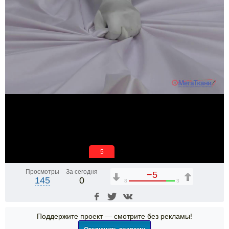
5
Просмотры
За сегодня
−5
145
0
8
3
Поддержите проект — смотрите без рекламы!