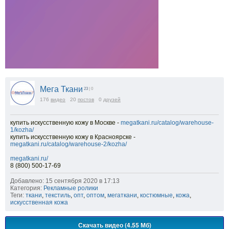
Мега Ткани
23
| 0
176
видео
20
постов
0
друзей
купить искусственную кожу в Москве -
megatkani.ru/catalog/warehouse-
1/kozha/
купить искусственную кожу в Красноярске -
megatkani.ru/catalog/warehouse-2/kozha/
megatkani.ru/
8 (800) 500-17-69
Добавлено: 15 сентября 2020 в 17:13
Категория:
Рекламные ролики
Теги:
ткани
,
текстиль
,
опт
,
оптом
,
мегаткани
,
костюмные
,
кожа
,
искусственная кожа
Скачать видео (4.55 Мб)