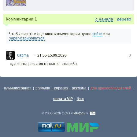
Комментарии
1
с начала
|
дерево
Чтобы писать и оценивать комментарии нужно
войти
или
зарегистрироваться
6apma
21:35 15.09.2020
0
○
ждал пока реклама кончится.. спасибо
администрация
правила
справка
реклама
для правообладателей
|
|
|
|
|
оплата VIP
блог
|
Инфон
© 2008-2026 ООО «
»