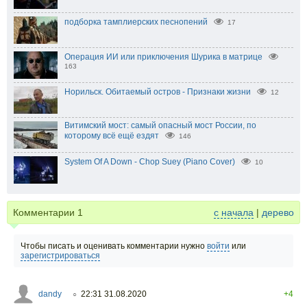
подборка тамплиерских песнопений
17
Операция ИИ или приключения Шурика в матрице
163
Норильск. Обитаемый остров - Признаки жизни
12
Витимский мост: самый опасный мост России, по
которому всё ещё ездят
146
System Of A Down - Chop Suey (Piano Cover)
10
Комментарии
1
с начала
|
дерево
Чтобы писать и оценивать комментарии нужно
войти
или
зарегистрироваться
dandy
22:31 31.08.2020
+4
○