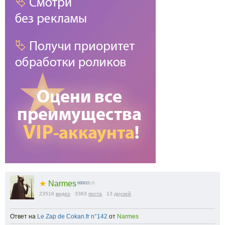
★
Narmes
660615
| 0
23516
видео
3363
поста
13
друзей
Ответ на
Le Zap de Cokan.fr n°142
от
Narmes