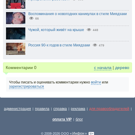
Воспоминания о новогодних каникулах в стиле Миядзаки
66
Чужой, который живёт на крыше
448
Россия 90-х годов в стиле Миядзаки
479
Комментарии
0
с начала
|
дерево
Чтобы писать и оценивать комментарии нужно
войти
или
зарегистрироваться
администрация
правила
справка
реклама
для правообладателей
|
|
|
|
|
оплата VIP
блог
|
Инфон
© 2008-2026 ООО «
»