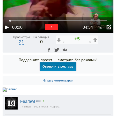
1x
00:00
04:54
6
Просмотры
За сегодня
+5
21
0
0
5
Поддержите проект — смотрите без рекламы!
Отключить рекламу
Читать комментарии
Fearawl
1399
|
+2
74
видео
3022
поста
4
друга