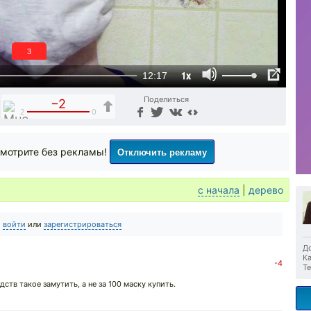
2
1x
12:17
Поделиться
−2
2
0
Отключить рекламу
мотрите без рекламы!
с начала
|
дерево
о
войти
или
зарегистрироваться
До
Ка
-4
Те
ств такое замутить, а не за 100 маску купить.