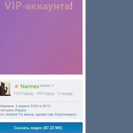
★
Narmes
660615
| 0
23516
видео
3363
поста
13
друзей
бавлено: 3 апреля 2020 в 00:11
тегория:
Разное
ги:
Umeloe TV
,
маска
,
сделай сам
,
Короновирус
Скачать видео (87.23 Мб)