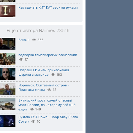
Как сделать КИТ КАТ своими руками
Еще от автора Narmes
23516
Бензин
356
подборка тамплиерских песнопений
17
Операция ИИ или приключения
Шурика в матрице
163
Норильск. Обитаемый остров -
Признаки жизни
12
Витимский мост: самый опасный
мост России, по которому всё ещё
ездят
146
System Of A Down - Chop Suey (Piano
Cover)
10