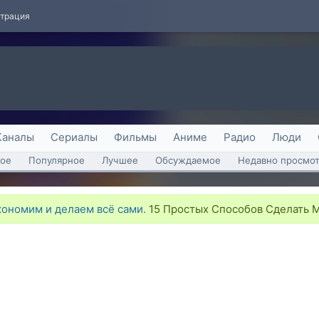
страция
Каналы
Сериалы
Фильмы
Аниме
Радио
Люди
ое
Популярное
Лучшее
Обсуждаемое
Недавно просмо
кономим и делаем всё сами.
15 Простых Способов Сделать М