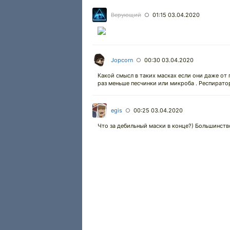
Верующий
01:15 03.04.2020
○
Jopcorn
00:30 03.04.2020
○
Какой смысл в таких масках если они даже от 
раз меньше песчинки или микроба . Респирато
egis
00:25 03.04.2020
○
Что за дебильный маски в конце?) Большинство