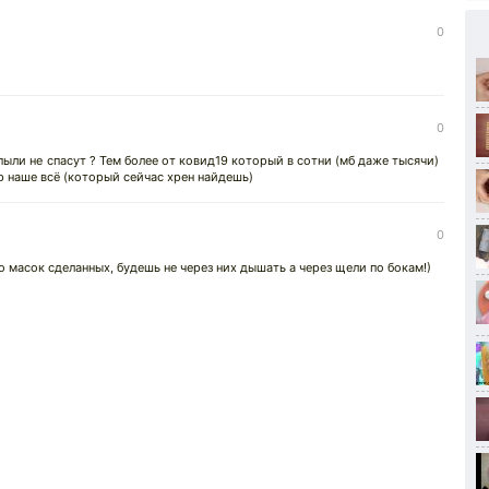
0
0
пыли не спасут ? Тем более от ковид19 который в сотни (мб даже тысячи)
р наше всё (который сейчас хрен найдешь)
0
 масок сделанных, будешь не через них дышать а через щели по бокам!)