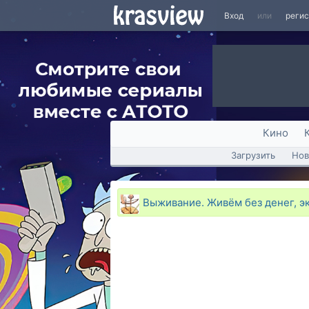
Вход
или
реги
Кино
Загрузить
Нов
Выживание. Живём без денег, э