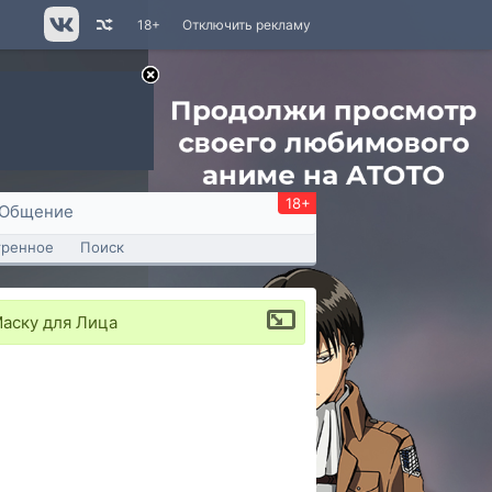
18+
Отключить рекламу
18+
Общение
тренное
Поиск
аску для Лица