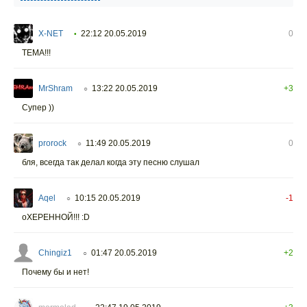
X-NET
22:12 20.05.2019
0
•
ТЕМА!!!
MrShram
13:22 20.05.2019
+3
○
Супер ))
prorock
11:49 20.05.2019
0
○
бля, всегда так делал когда эту песню слушал
Aqel
10:15 20.05.2019
-1
○
оХЕРЕННОЙ!!! :D
Chingiz1
01:47 20.05.2019
+2
○
Почему бы и нет!