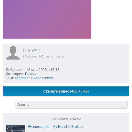
Hot6
878
| 0
85
видео
162
поста
1
друг
Добавлено: 18 мая 2019 в 17:15
Категория:
Разное
Теги:
snapchat
,
Evanescence
Скачать видео (466.75 Кб)
Похожее видео
Evanescence - My Heart Is Broken