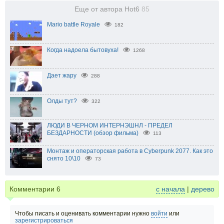
+5%
Еще от автора Hot6
85
Mario battle Royale
182
Когда надоела бытовуха!
1268
Дает жару
288
Олды тут?
322
ЛЮДИ В ЧЕРНОМ ИНТЕРНЭШНЛ - ПРЕДЕЛ
БЕЗДАРНОСТИ (обзор фильма)
113
Монтаж и операторская работа в Cyberpunk 2077. Как это
снято 10\10
73
Комментарии
6
с начала
|
дерево
Чтобы писать и оценивать комментарии нужно
войти
или
зарегистрироваться