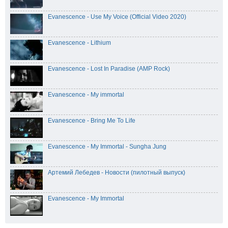
Evanescence - Use My Voice (Official Video 2020)
Evanescence - Lithium
Evanescence - Lost In Paradise (AMP Rock)
00:00
Evanescence - My immortal
00:00
00:17
1x
Evanescence - Bring Me To Life
2x
1.75x
Evanescence - My Immortal - Sungha Jung
1.5x
1.25x
1x
Артемий Лебедев - Новости (пилотный выпуск)
0.75x
0.5x
Evanescence - My Immortal
100
%
Масштаб:
100
%
-5%