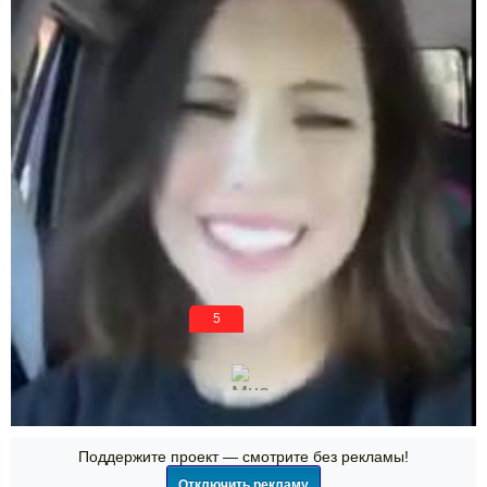
5
Просмотры
За сегодня
+192
2,018
0
8
200
Поддержите проект — смотрите без рекламы!
Отключить рекламу