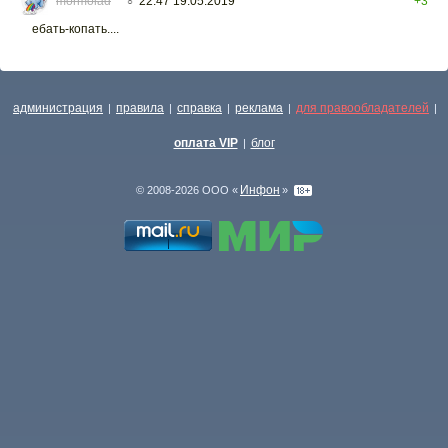
mormolad
22:47 19.05.2019
+3
○
ебать-копать....
администрация
правила
справка
реклама
для правообладателей
|
|
|
|
|
оплата VIP
блог
|
Инфон
© 2008-2026 ООО «
»