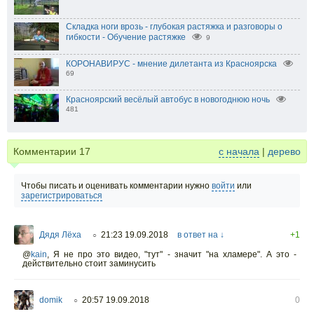
Складка ноги врозь - глубокая растяжка и разговоры о
гибкости - Обучение растяжке
9
КОРОНАВИРУС - мнение дилетанта из Красноярска
69
Красноярский весёлый автобус в новогоднюю ночь
481
Комментарии
17
с начала
|
дерево
Чтобы писать и оценивать комментарии нужно
войти
или
зарегистрироваться
Дядя Лёха
21:23 19.09.2018
в ответ на ↓
+1
○
@
kain
,
Я не про это видео, "тут" - значит "на хламере". А это -
действительно стоит заминусить
domik
20:57 19.09.2018
0
○