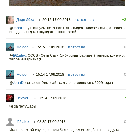
Дядя Лёха
20:12 17.09.2018
в ответ на ↓
+3
○
@
JohnD
,
Тут минусы не значат что видео плохое само, а просто
иногда народ так осуждает персонажей
Meteor
15:15 17.09.2018
в ответ на ↓
0
○
@
f92.alex
, СССВ (Сеть Cаун Сибирский Вариант) теперь, конечно,
так себе вариант ;D
Meteor
15:14 17.09.2018
в ответ на ↓
0
○
@
JohnD
,
согласен. Увы, сайт сильно не менялся с 2009 года (
BeAVeR
13:14 17.09.2018
+7
○
чё за петушары
f92.alex
08:35 17.09.2018
0
○
Именно в этой сауне,на этом бильярдном столе, 8 лет назад у меня