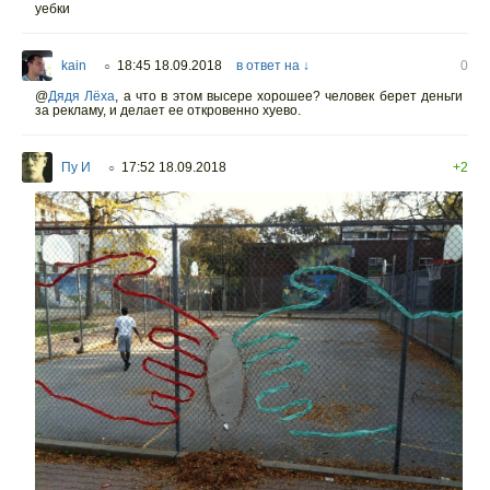
уебки
kain
18:45 18.09.2018
в ответ на ↓
0
○
@
Дядя Лёха
,
а что в этом высере хорошее? человек берет деньги
за рекламу, и делает ее откровенно хуево.
Пу И
17:52 18.09.2018
+2
○