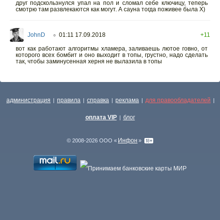
друг подскользнулся упал на пол и сломал себе ключицу, теперь
смотрю там развлекаются как могут. А сауна тогда поживее была Х)
JohnD
01:11 17.09.2018
+11
○
вот как работают алгоритмы хламера, заливаешь лютое говно, от
которого всех бомбит и оно выходит в топы, грустно, надо сделать
так, чтобы заминусенная херня не вылазила в топы
администрация
правила
справка
реклама
для правообладателей
|
|
|
|
|
оплата VIP
блог
|
Инфон
© 2008-2026 ООО «
»