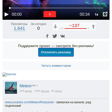
1x
00:00
00:34
5
Просмотры
За сегодня
−137
1,641
0
146
9
Поддержите проект — смотрите без рекламы!
Отключить рекламу
Читать комментарии
Meteor
584
| 0
209
видео
1566
постов
83
друга
www.youtube.com/MeteorRedyarsk/
- свежачок на канале, рад
подпискам!