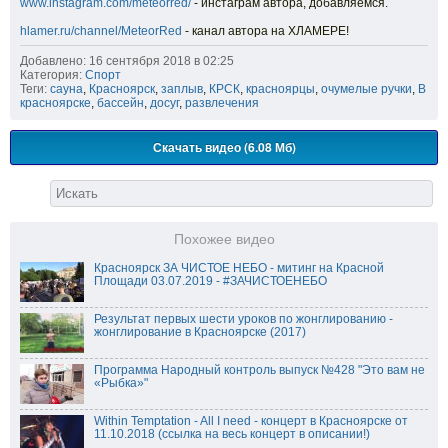
www.instagram.com/meteorred/
- инстаграм автора, добавляемся.
hlamer.ru/channel/MeteorRed
- канал автора на ХЛАМЕРЕ!
Добавлено: 16 сентября 2018 в 02:25
Категория:
Спорт
Теги:
сауна
,
Красноярск
,
заплыв
,
КРСК
,
красноярцы
,
очумелые ручки
,
В
красноярске
,
бассейн
,
досуг
,
развлечения
Скачать видео (6.08 Мб)
Похожее видео
Красноярск ЗА ЧИСТОЕ НЕБО - митинг на Красной
Площади 03.07.2019 - #ЗАЧИСТОЕНЕБО
Результат первых шести уроков по жонглированию -
жонглирование в Красноярске (2017)
Программа Народный контроль выпуск №428 "Это вам не
«Рыбка»"
Within Temptation - All I need - концерт в Красноярске от
11.10.2018 (ссылка на весь концерт в описании!)