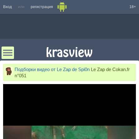
Вход
или
регистрация
18+
Подборки видео от Le Zap de Spi0n
Le Zap de Cokan.fr
n°051