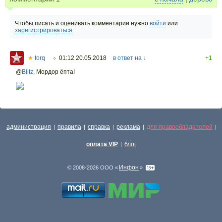
Чтобы писать и оценивать комментарии нужно
войти
или
зарегистрироваться
★
torq
01:12 20.05.2018
в ответ на ↓
+1
○
@
Blitz
,
Мордор ёпта!
администрация
правила
справка
реклама
для правообладателей
|
|
|
|
|
оплата VIP
блог
|
Инфон
© 2008-2026 ООО «
»