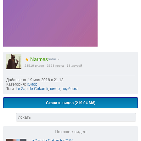
★
Narmes
660615
| 0
23516
видео
3363
поста
13
друзей
Добавлено: 19 мая 2018 в 21:18
Категория:
Юмор
Теги:
Le Zap de Cokan.fr
,
юмор
,
подборка
Скачать видео (219.04 Мб)
Похожее видео
Le Zap de Cokan.fr n°195