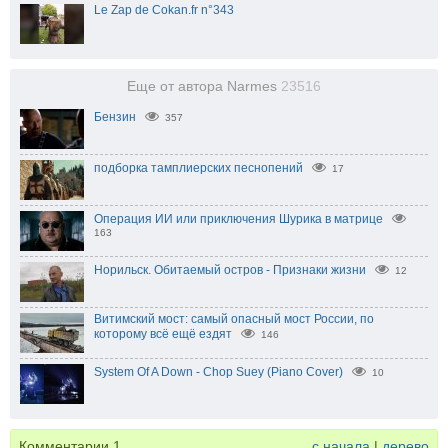
Le Zap de Cokan.fr n°343
Еще от автора Narmes
23516
Бензин
357
подборка тамплиерских песнопений
17
Операция ИИ или приключения Шурика в матрице
163
Норильск. Обитаемый остров - Признаки жизни
12
Витимский мост: самый опасный мост России, по
которому всё ещё ездят
146
System Of A Down - Chop Suey (Piano Cover)
10
Комментарии
1
с начала
|
дерево