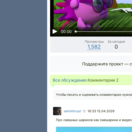
00:00
Просмотры
За сегодня
1,582
0
Поддержите проект — с
Все обсуждения.
Комментарии
2
Чтобы писать и оценивать комментарии нужн
serlokhrust
16:33 15.04.2026
○
Про смешных шариков как смешарики и видео 