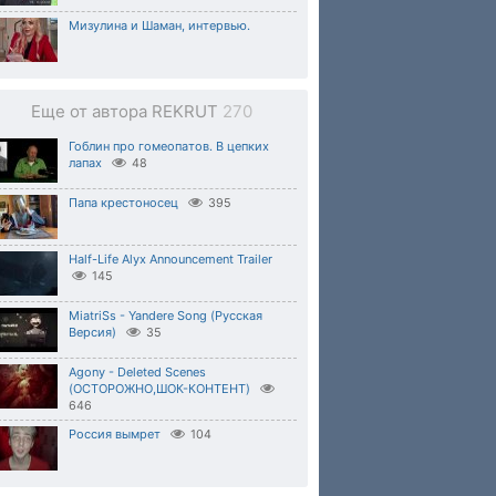
Мизулина и Шаман, интервью.
Еще от автора REKRUT
270
Гоблин про гомеопатов. В цепких
лапах
48
Папа крестоносец
395
Half-Life Alyx Announcement Trailer
145
MiatriSs - Yandere Song (Русская
Версия)
35
Agony - Deleted Scenes
(ОСТОРОЖНО,ШОК-КОНТЕНТ)
646
Россия вымрет
104