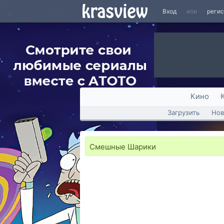
Вход
или
реги
Кино
Загрузить
Нов
Смешные Шарики