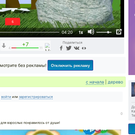
5
1x
04:20
Поделиться
+7
4
11
Отключить рекламу
мотрите без рекламы!
с начала
|
дерево
о
войти
или
зарегистрироваться
До
Ка
0
Те
для взрослых понравилось от души!