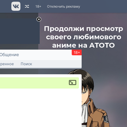
18+
Отключить рекламу
18+
Общение
тренное
Поиск