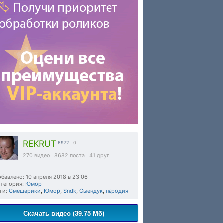
REKRUT
6972
| 0
270
видео
8682
поста
41
друг
бавлено: 10 апреля 2018 в 23:06
тегория:
Юмор
ги:
Смешарики
,
Юмор
,
Sndk
,
Сыендук
,
пародия
Скачать видео (39.75 Мб)