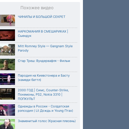
Похожее видео
ЧИНИЛЫ И БОЛЬШОЙ СЕКРЕТ
НАРКОМАНИЯ В СМЕШАРИКАХ |
Сыендук
Mitt Romney Style — Gangnam Style
Parody
Стар Треш: Вундервафля - Фильм
Пародия на Киевстонера и Басту
(камеди баттл)
2000 ГОД | Симс, Counter-Strike,
Покемоны, PS2, Nokia 3310 |
ПОПКУЛЬТ
Однажды в России - Солдатская
рэпсодия ( Lil Дождь и Young Птах)
Знаменитый голос (Красная плесень)