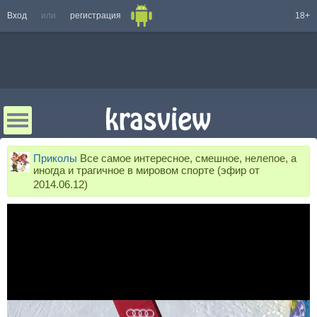
Вход
или
регистрация
18+
Приколы
Все самое интересное, смешное, нелепое, а
иногда и трагичное в мировом спорте (эфир от
2014.06.12)