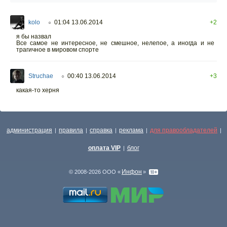
kolo
01:04 13.06.2014
+2
○
я бы назвал
Все самое не интересное, не смешное, нелепое, а иногда и не
трагичное в мировом спорте
Struchae
00:40 13.06.2014
+3
○
какая-то херня
администрация
правила
справка
реклама
для правообладателей
|
|
|
|
|
оплата VIP
блог
|
Инфон
© 2008-2026 ООО «
»