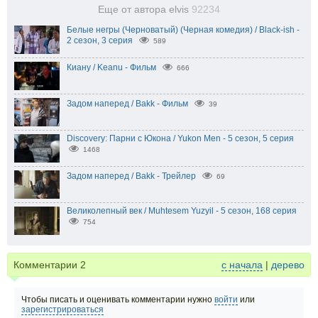
Еще от автора elvis
92234
Белые негры (Черноватый) (Черная комедия) / Black-ish -
2 сезон, 3 серия
589
Киану / Keanu - Фильм
666
Задом наперед / Bakk - Фильм
39
Discovery: Парни с Юкона / Yukon Men - 5 сезон, 5 серия
1468
Задом наперед / Bakk - Трейлер
69
Великолепный век / Muhtesem Yuzyil - 5 сезон, 168 серия
754
Комментарии
2
с начала
|
дерево
Чтобы писать и оценивать комментарии нужно
войти
или
зарегистрироваться