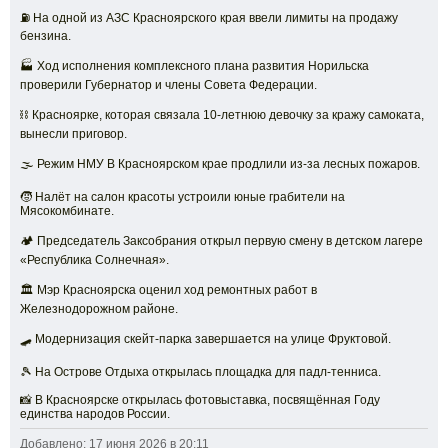
⛽ На одной из АЗС Красноярского края ввели лимиты на продажу
бензина.
🏭 Ход исполнения комплексного плана развития Норильска
проверили Губернатор и члены Совета Федерации.
⛓️ Красноярке, которая связала 10-летнюю девочку за кражу самоката,
вынесли приговор.
🌫️ Режим НМУ В Красноярском крае продлили из-за лесных пожаров.
🧒 Налёт на салон красоты устроили юные грабители на
Мясокомбинате.
🏕️ Председатель Заксобрания открыл первую смену в детском лагере
«Республика Солнечная».
🏛️ Мэр Красноярска оценил ход ремонтных работ в
Железнодорожном районе.
🛹 Модернизация скейт-парка завершается на улице Фруктовой.
🎾 На Острове Отдыха открылась площадка для падл-тенниса.
📸 В Красноярске открылась фотовыставка, посвящённая Году
единства народов России.
Добавлено: 17 июня 2026 в 20:11