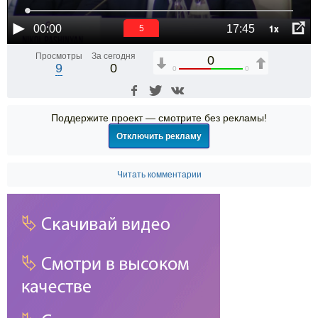
1x
00:00
17:45
5
Просмотры
За сегодня
0
9
0
0
0
Поддержите проект — смотрите без рекламы!
Отключить рекламу
Читать комментарии