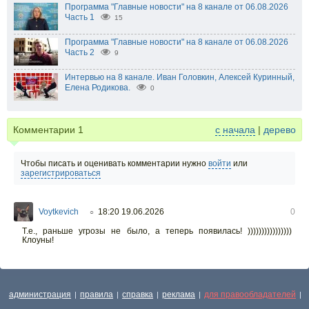
Программа "Главные новости" на 8 канале от 06.08.2026
Часть 1
15
Программа "Главные новости" на 8 канале от 06.08.2026
Часть 2
9
Интервью на 8 канале. Иван Головкин, Алексей Куринный,
Елена Родикова.
0
Комментарии
1
с начала
|
дерево
Чтобы писать и оценивать комментарии нужно
войти
или
зарегистрироваться
Voytkevich
18:20 19.06.2026
0
○
Т.е., раньше угрозы не было, а теперь появилась! ))))))))))))))))
Клоуны!
администрация
правила
справка
реклама
для правообладателей
|
|
|
|
|