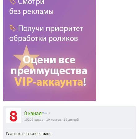
8 канал
9100
| 0
15225
видео
19
постов
15
друзей
Главные новости сегодня: