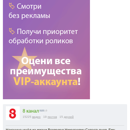
8 канал
9100
| 0
15225
видео
19
постов
15
друзей