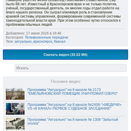
Накануне ушёл из жизни Всеволод Николаевич Севастьянов. Ему
было 88 лет. Известный в Красноярском крае и не только политик,
учёный, государственный деятель, он многие годы отдал работе на
благо нашего региона. Он сыграл ключевую роль в становлении
краевой системы управления, формировании современной системы
законодательной власти края. При этом особенно чутко относился к
проблемам обычных людей.
Добавлено: 17 июня 2026 в 18:46
Категория:
Телевизионные передачи
Теги:
актуально
,
красноярск
,
8канал
Скачать видео (35.52 Мб)
Похожее видео
Программа "Актуально" на 8 канале № 2173
"ЕМЕЛЬЯНОВСКИЙ ПОМЕЩИК УНИЧТОЖИЛ ОЗЕРО"
Программа "Актуально" на 8 канале №2406-"«МЕДИЧИ»
VS «8 КАНАЛ»:ПЕРВОЕ СУДЕБНОЕ ЗАСЕДАНИЕ"
Программа "Актуально" на 8 канале № 1306 "Забытый
уголок"