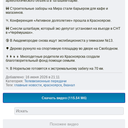
археологического объекта в Татышев-парке.
🚧 Строительные заборы на Мира стали барьером для кафе и
магазинов.
🏃 Конференция «Активное долголетие» прошла в Красноярске.
🚧 Снесли шлагбаум, который экс-депутат установил на въезде в СНТ
в «Черёмушках».
🔞 В Академгородке снова ищут эксгибициониста у гимназии №13.
🌳 Дерево рухнуло на спортивную площадку во дворе на Свободном.
👨👩👧👦 Многодетные родители из Красноярска создали
благотворительный фонд помощи семьям.
🏃 В Норильске готовятся к экстремальному забегу на 70 км.
Добавлено: 16 июня 2026 в 21:11
Категория:
Телевизионные передачи
Теги:
главные новости
,
красноярск
,
8канал
Скачать видео (115.54 Мб)
Похожее видео