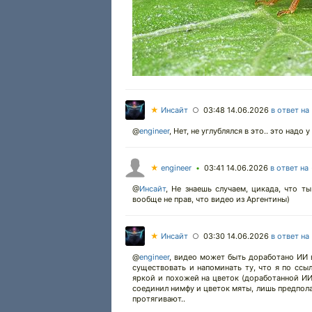
★
Инсайт
03:48 14.06.2026
в ответ на
○
@
engineer
,
Нет, не углублялся в это.. это надо
★
engineer
03:41 14.06.2026
в ответ на
•
@
Инсайт
,
Не знаешь случаем, цикада, что ты
вообще не прав, что видео из Аргентины)
★
Инсайт
03:30 14.06.2026
в ответ на
○
@
engineer
,
видео может быть доработано ИИ вп
существовать и напоминать ту, что я по ссыл
яркой и похожей на цветок (доработанной ИИ
соединил нимфу и цветок мяты, лишь предполаг
протягивают..