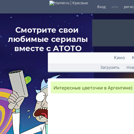
Вход
или
реги
Кино
Загрузить
Нов
Интересные цветочки в Аргентине)