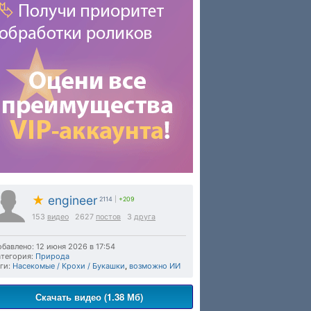
★
engineer
2114
|
+209
153
видео
2627
постов
3
друга
бавлено: 12 июня 2026 в 17:54
тегория:
Природа
ги:
Насекомые / Крохи / Букашки
,
возможно ИИ
Скачать видео (1.38 Мб)