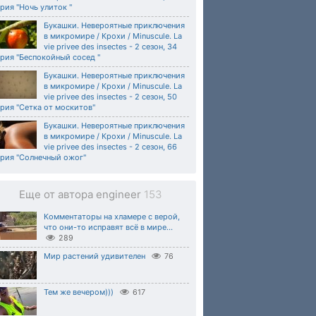
рия "Ночь улиток "
Букашки. Невероятные приключения
в микромире / Крохи / Minuscule. La
vie privee des insectes - 2 сезон, 34
рия "Беспокойный сосед "
Букашки. Невероятные приключения
в микромире / Крохи / Minuscule. La
vie privee des insectes - 2 сезон, 50
рия "Сетка от москитов"
Букашки. Невероятные приключения
в микромире / Крохи / Minuscule. La
vie privee des insectes - 2 сезон, 66
ерия "Солнечный ожог"
Еще от автора engineer
153
Комментаторы на хламере с верой,
что они-то исправят всё в мире...
289
Мир растений удивителен
76
Тем же вечером)))
617