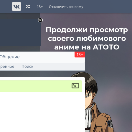
18+
Отключить рекламу
18+
Общение
тренное
Поиск