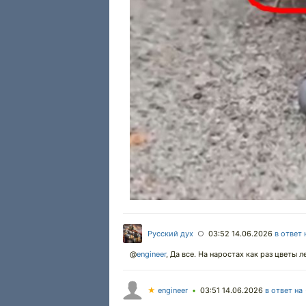
Русский дух
03:52 14.06.2026
в ответ 
○
@
engineer
,
Да все. На наростах как раз цветы л
★
engineer
03:51 14.06.2026
в ответ на
•