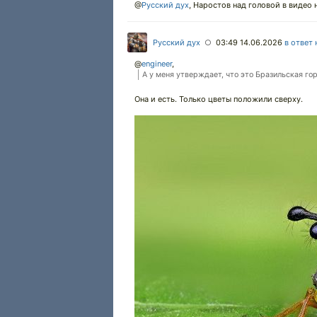
@
Русский дух
,
Наростов над головой в видео н
Русский дух
03:49 14.06.2026
в ответ 
○
@
engineer
,
А у меня утверждает, что это Бразильская го
Она и есть. Только цветы положили сверху.