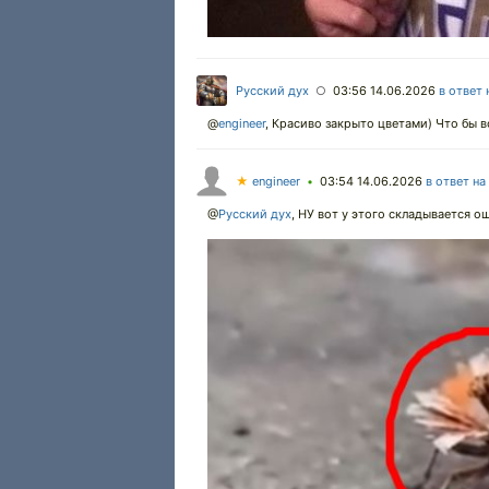
Русский дух
03:56 14.06.2026
в ответ 
○
@
engineer
,
Красиво закрыто цветами) Что бы вс
★
engineer
03:54 14.06.2026
в ответ на
•
@
Русский дух
,
НУ вот у этого складывается о