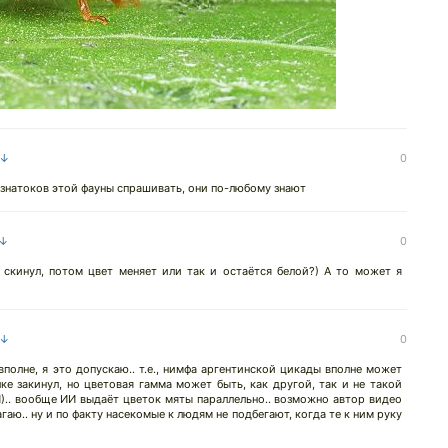
 ↓
0
 у знатоков этой фауны спрашивать, они по-любому знают
 ↓
0
 скинул, потом цвет меняет или так и остаётся белой?) А то может я
 ↓
0
олне, я это допускаю.. т.е., нимфа аргентинской цикады вполне может
ке закинул, но цветовая гамма может быть, как другой, так и не такой
).. вообще ИИ выдаёт цветок мяты параллельно.. возможно автор видео
аю.. ну и по факту насекомые к людям не подбегают, когда те к ним руку