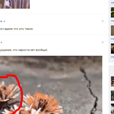
се
се
на ↓
0
е гадали что это такое.
се
 ↓
0
щущение, что нароста нет вообще)
с