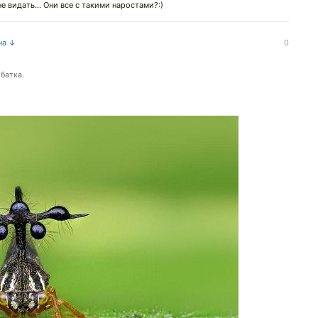
е видать... Они все с такими наростами?:)
на ↓
0
рбатка.