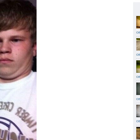
се
се
се
се
с