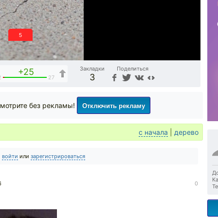
4
Закладки
Поделиться
+25
3
2
27
Отключить рекламу
мотрите без рекламы!
с начала
|
дерево
о
войти
или
зарегистрироваться
До
Ка
6
0
Те