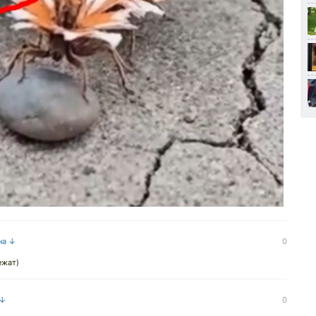
на ↓
0
ежат)
 ↓
0