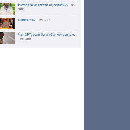
Интересный взгляд на политику
300
Список бл...
423
Чат GPT, если бы он был человеком...
400