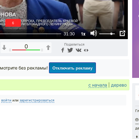
5
1x
31:30
Поделиться
0
0
0
Отключить рекламу
мотрите без рекламы!
с начала
|
дерево
о
войти
или
зарегистрироваться
Гл
🎂
—
д
👩