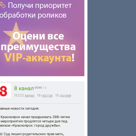
8 канал
9099
| 0
15222
видео
19
постов
15
друзей
авные новости сегодня:
 Красноярск начал праздновать 398-летие
 мероприятия продлятся четыре дня под
евизом «Красноярск: город дружбы».
⚖️ Суд лишил родительских прав мать,