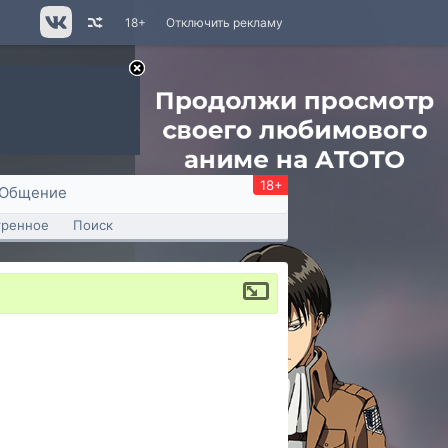
18+
Отключить рекламу
18+
Общение
тренное
Поиск