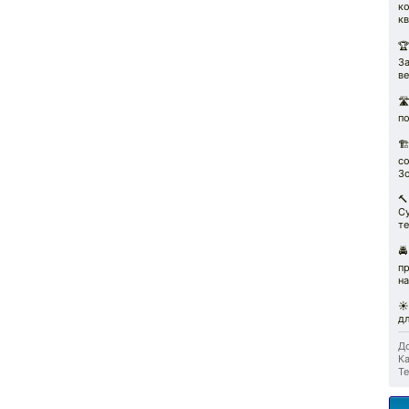
ко
кв
🏆
З
ве

по

с
З

С
те
🚔
п
на
☀️
д
До
Ка
Те