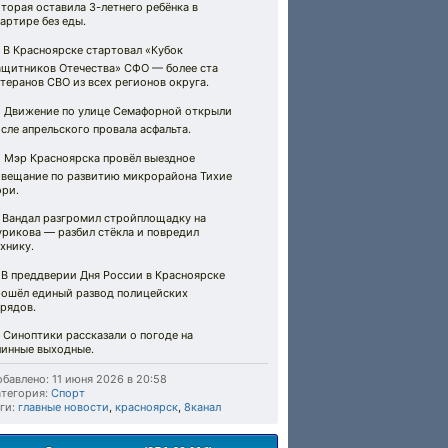
торая оставила 3-летнего ребёнка в
артире без еды.
 В Красноярске стартовал «Кубок
ащитников Отечества» СФО — более ста
теранов СВО из всех регионов округа.
 Движение по улице Семафорной открыли
сле апрельского провала асфальта.
 Мэр Красноярска провёл выездное
овещание по развитию микрорайона Тихие
ори.
 Вандал разгромил стройплощадку на
урикова — разбил стёкла и повредил
хнику.
 В преддверии Дня России в Красноярске
рошёл единый развод полицейских
рядов.
 Синоптики рассказали о погоде на
линные выходные.
бавлено: 11 июня 2026 в 20:58
тегория:
Спорт
ги:
главные новости
,
красноярск
,
8канал