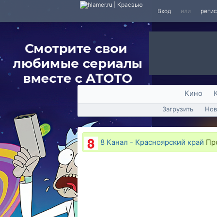
Вход
или
реги
Кино
Загрузить
Нов
8 Канал - Красноярский край
Про