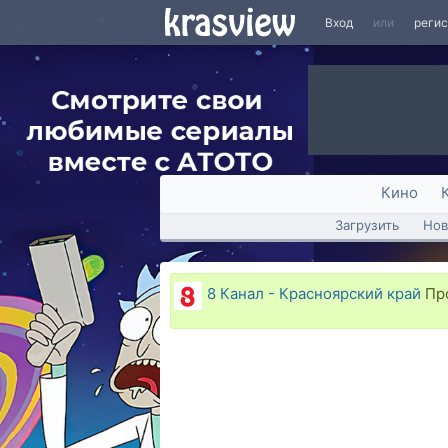
Вход
или
реги
Кино
Загрузить
Нов
8 Канал - Красноярский край
Про