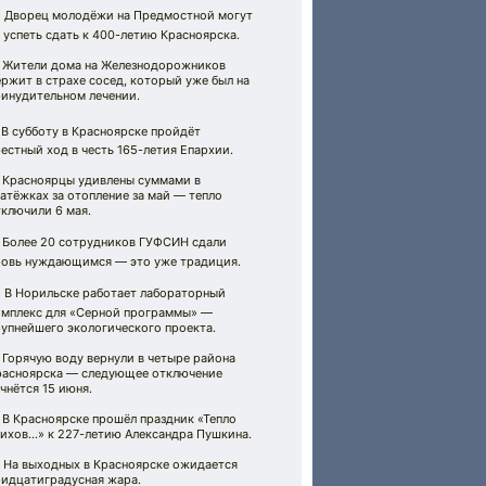
 Дворец молодёжи на Предмостной могут
 успеть сдать к 400-летию Красноярска.
 Жители дома на Железнодорожников
ржит в страхе сосед, который уже был на
ринудительном лечении.
 В субботу в Красноярске пройдёт
естный ход в честь 165-летия Епархии.
 Красноярцы удивлены суммами в
атёжках за отопление за май — тепло
ключили 6 мая.
 Более 20 сотрудников ГУФСИН сдали
ровь нуждающимся — это уже традиция.
 В Норильске работает лабораторный
омплекс для «Серной программы» —
рупнейшего экологического проекта.
 Горячую воду вернули в четыре района
расноярска — следующее отключение
чнётся 15 июня.
 В Красноярске прошёл праздник «Тепло
тихов…» к 227-летию Александра Пушкина.
️ На выходных в Красноярске ожидается
ридцатиградусная жара.