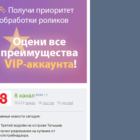
8 канал
9099
| 0
15222
видео
19
постов
15
друзей
авные новости сегодня:
 Третий водоём на острове Татышев
лучил разрешение на купание от
оспотребнадзора.