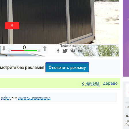
5
Поделиться
0
0
0
Отключить рекламу
мотрите без рекламы!
с начала
|
дерево
о
войти
или
зарегистрироваться
Гл
🏊
по
Р