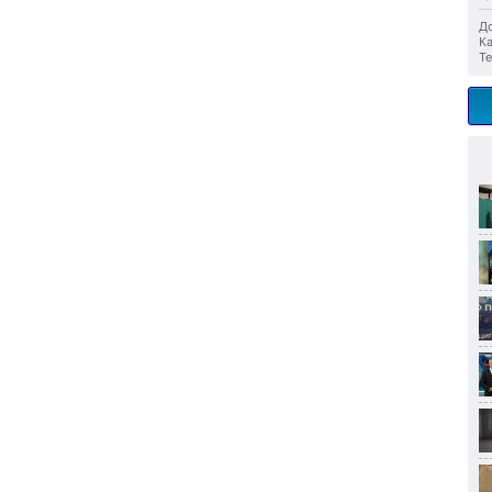
До
Ка
Те