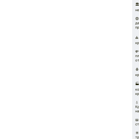

не

де
п
⛪️
кр

пл
от

к

к
к
💧
К
на
📖
с
☀
т