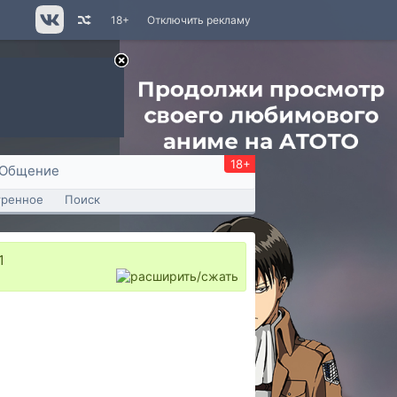
18+
Отключить рекламу
18+
Общение
тренное
Поиск
1