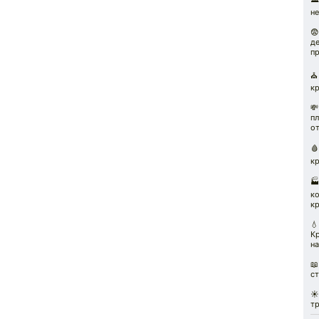
не

де
п
⛪️
кр

пл
от

к

к
к
💧
К
на
📖
с
☀
т