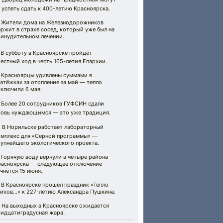
 успеть сдать к 400-летию Красноярска.
 Жители дома на Железнодорожников
ржит в страхе сосед, который уже был на
ринудительном лечении.
 В субботу в Красноярске пройдёт
естный ход в честь 165-летия Епархии.
 Красноярцы удивлены суммами в
атёжках за отопление за май — тепло
ключили 6 мая.
 Более 20 сотрудников ГУФСИН сдали
ровь нуждающимся — это уже традиция.
 В Норильске работает лабораторный
омплекс для «Серной программы» —
рупнейшего экологического проекта.
 Горячую воду вернули в четыре района
расноярска — следующее отключение
чнётся 15 июня.
 В Красноярске прошёл праздник «Тепло
тихов…» к 227-летию Александра Пушкина.
️ На выходных в Красноярске ожидается
ридцатиградусная жара.