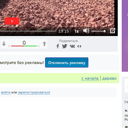
5
1x
19:15
Поделиться
0
0
0
Отключить рекламу
мотрите без рекламы!
с начала
|
дерево
о
войти
или
зарегистрироваться
Гл
🏊
по
Р
