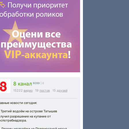
8 канал
9099
| 0
15222
видео
19
постов
15
друзей
авные новости сегодня:
 Третий водоём на острове Татышев
лучил разрешение на купание от
оспотребнадзора.
 Дворец молодёжи на Предмостной могут