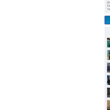
До
Ка
Те