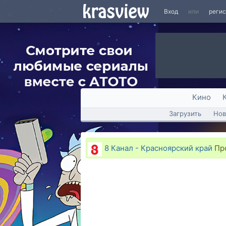
Вход
или
реги
Кино
Загрузить
Нов
8 Канал - Красноярский край
Про