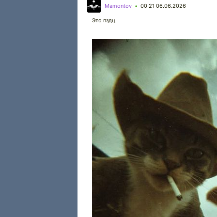
Mamontov
00:21 06.06.2026
•
Это пздц