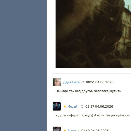
Дядя Лёха
08:51 04.06.2026
○
Не надо так над другом человека шутить
★
Инсайт
02:27 04.06.2026
○
У дога инфаркт походу) А если такую куйню во
★
Bizon
01:49 04.06.2026
•