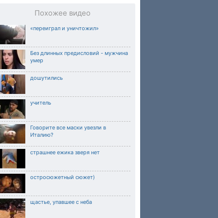
Похожее видео
«переиграл и уничтожил»
Без длинных предисловий - мужчина
умер
дошутились
учитель
Говорите все маски увезли в
Италию?
страшнее ежика зверя нет
остросюжетный сюжет)
щастье, упавшее с неба