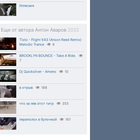
Иллюзия
Еще от автора Антон Аваров
2032
Tisto - Flight 643 (Anson Reed Remix)
Melodic Trance
6
BROOKLYN BOUNCE - Take A Ride.
7
Dj Quicksilver - Ameno
10
в отрыв
188
что за лев этот тигр
355
переполох в булочной
161