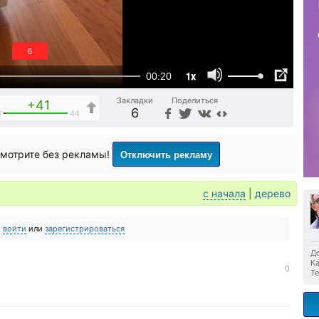
5
1x
00:20
Закладки
Поделиться
+41
6
3
44
Отключить рекламу
мотрите без рекламы!
с начала
|
дерево
о
войти
или
зарегистрироваться
До
Ка
0
Те