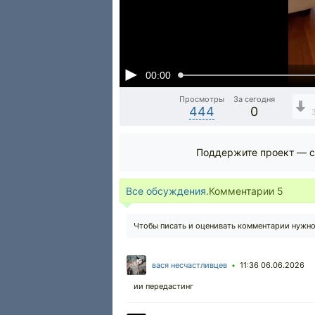
00:00
Просмотры
За сегодня
444
0
Поддержите проект — с
Все обсуждения.
Комментарии
5
Чтобы писать и оценивать комментарии нужн
вася несчастливцев
11:36 06.06.2026
•
ии передастинг