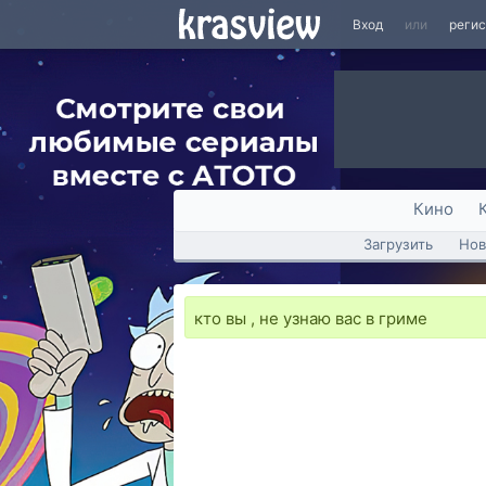
Вход
или
реги
Кино
Загрузить
Нов
кто вы , не узнаю вас в гриме