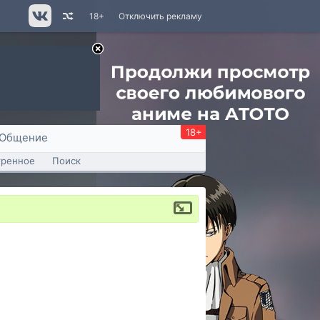
18+
Отключить рекламу
18+
Общение
тренное
Поиск