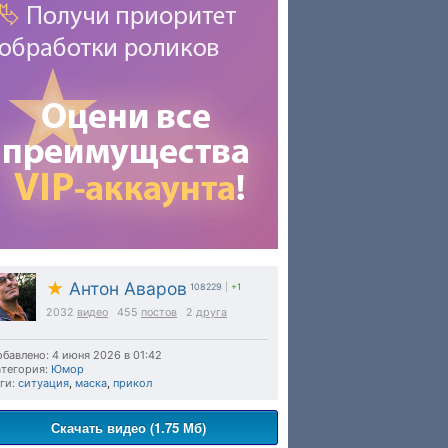
★
Антон Аваров
108229
|
+1
2032
видео
455
постов
2
друга
бавлено: 4 июня 2026 в 01:42
тегория:
Юмор
ги:
ситуация
,
маска
,
прикол
Скачать видео (1.75 Мб)