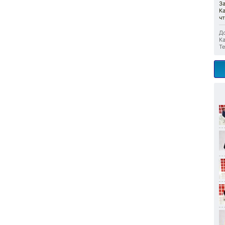
З
Ка
чт
До
Ка
Те