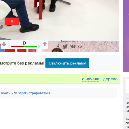
5
Поделиться
0
0
0
Отключить рекламу
мотрите без рекламы!
с начала
|
дерево
о
войти
или
зарегистрироваться
О
И
на
А
с
ш