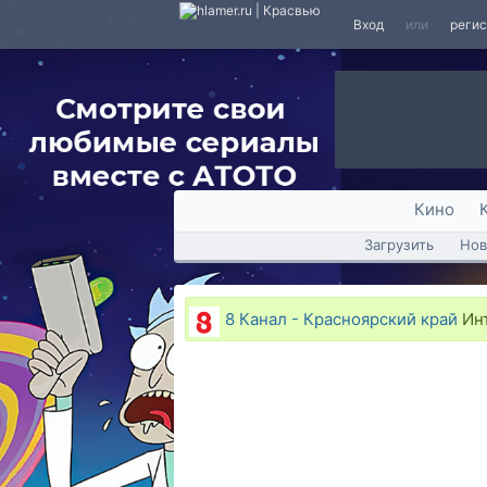
Вход
или
реги
Кино
Загрузить
Нов
8 Канал - Красноярский край
Инт