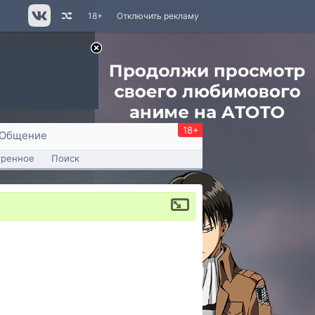
18+
Отключить рекламу
18+
Общение
тренное
Поиск