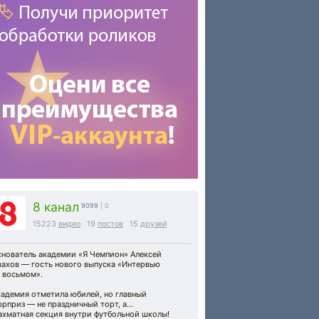
8 канал
9099
| 0
15223
видео
19
постов
15
друзей
снователь академии «Я Чемпион» Алексей
вахов — гость нового выпуска «Интервью
 восьмом».
кадемия отметила юбилей, но главный
юрприз — не праздничный торт, а…
ахматная секция внутри футбольной школы!