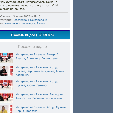
ачем футболистам интеллектуальные бои?
к это повлияет на подготовку игроков? И
о было на юбилее?
бавлено: 3 июня 2026 в 19:16
тегория:
Телевизионные передачи
ги:
интервью
,
красноярск
,
8канал
Скачать видео (133.09 Мб)
Похожее видео
Интервью на 8 канале. Валерий
Власов, Александр Горностаев
Интервью на «8 канале». Артур
Лукава, Вероника Кожухова, Алина
Калинина.
Интервью на «8 канале». Артур
Лукава, Юрий Семенюк.
Интервью на «8 канале». Виктория
Амвросова, Василий Вершинский
Интервью на 8 канале. Артур Лукава,
Дарья Яковлева