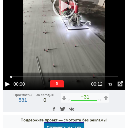
1x
00:00
00:12
5
Просмотры
За сегодня
+31
581
0
0
31
Поддержите проект — смотрите без рекламы!
Отключить рекламу