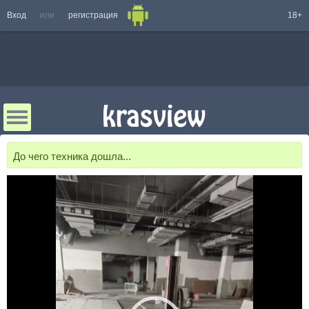
Вход
или
регистрация
18+
До чего техника дошла...