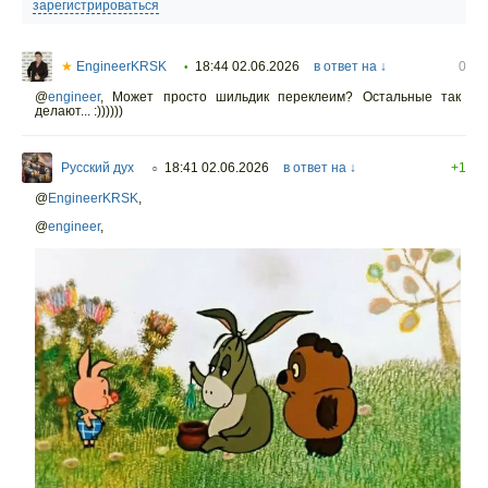
зарегистрироваться
★
EngineerKRSK
18:44 02.06.2026
в ответ на ↓
0
•
@
engineer
,
Может просто шильдик переклеим? Остальные так
делают... :))))))
Русский дух
18:41 02.06.2026
в ответ на ↓
+1
○
@
EngineerKRSK
,
@
engineer
,