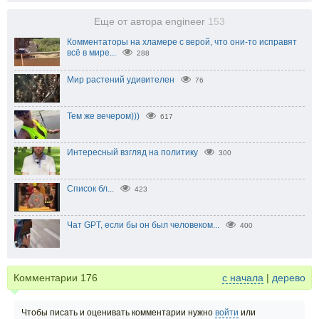
Еще от автора engineer
153
Комментаторы на хламере с верой, что они-то исправят
всё в мире...
288
Мир растений удивителен
76
Тем же вечером)))
617
Интересный взгляд на политику
300
Список бл...
423
Чат GPT, если бы он был человеком...
400
Комментарии
176
с начала
|
дерево
Чтобы писать и оценивать комментарии нужно
войти
или