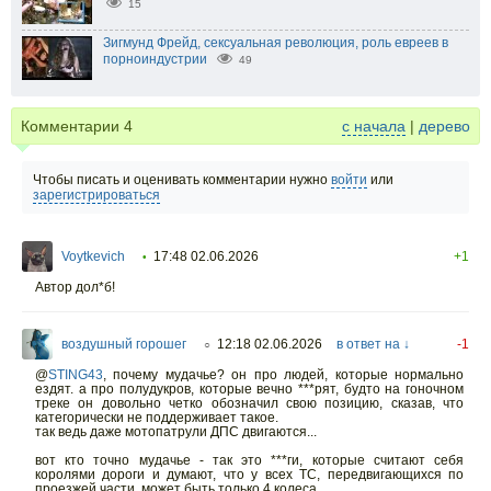
15
Зигмунд Фрейд, сексуальная революция, роль евреев в
порноиндустрии
49
Комментарии
4
с начала
|
дерево
Чтобы писать и оценивать комментарии нужно
войти
или
зарегистрироваться
Voytkevich
17:48 02.06.2026
+1
•
Автор дол*б!
воздушный горошег
12:18 02.06.2026
в ответ на ↓
-1
○
@
STING43
,
почему мудачье? он про людей, которые нормально
ездят. а про полудукров, которые вечно ***рят, будто на гоночном
треке он довольно четко обозначил свою позицию, сказав, что
категорически не поддерживает такое.
так ведь даже мотопатрули ДПС двигаются...
вот кто точно мудачье - так это ***ги, которые считают себя
королями дороги и думают, что у всех ТС, передвигающихся по
проезжей части, может быть только 4 колеса.