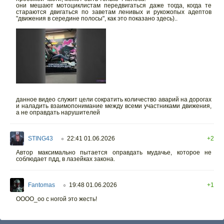
они мешают мотоциклистам передвигаться даже тогда, когда те
стараются двигаться по заветам ленивых и рукожопых адептов
"движения в середине полосы", как это показано здесь)..
данное видео служит цели сократить количество аварий на дорогах
и наладить взаимопонимание между всеми участниками движения,
а не оправдать нарушителей
STING43
22:41 01.06.2026
+2
○
Автор максимально пытается оправдать мудачье, которое не
соблюдает пдд, в лазейках закона.
Fantomas
19:48 01.06.2026
+1
○
ОООО_оо с ногой это жесть!