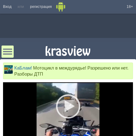
Вход
или
регистрация
18+
КаБлам!
Мотоцикл в междурядье! Разрешено или нет.
Разборы ДТП