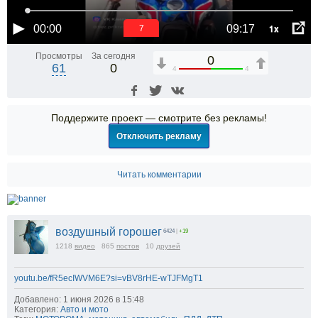
1x
00:00
09:17
6
Просмотры
За сегодня
0
61
0
4
4
Поддержите проект — смотрите без рекламы!
Отключить рекламу
Читать комментарии
воздушный горошег
6424
|
+19
1218
видео
865
постов
10
друзей
youtu.be/fR5ecIWVM6E?si=vBV8rHE-wTJFMgT1
Добавлено: 1 июня 2026 в 15:48
Категория:
Авто и мото