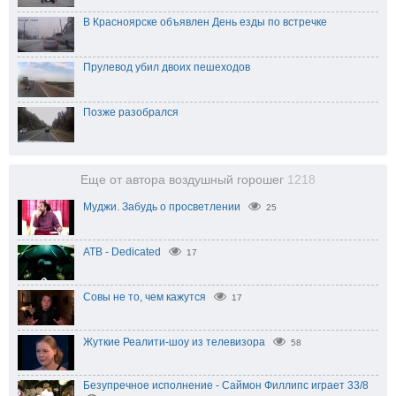
В Красноярске объявлен День езды по встречке
Прулевод убил двоих пешеходов
Позже разобрался
Еще от автора воздушный горошег
1218
Муджи. Забудь о просветлении
25
ATB - Dedicated
17
Совы не то, чем кажутся
17
Жуткие Реалити-шоу из телевизора
58
Безупречное исполнение - Саймон Филлипс играет 33/8