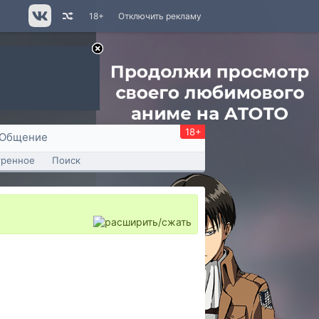
18+
Отключить рекламу
18+
Общение
тренное
Поиск