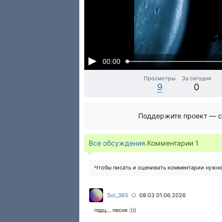
00:00
Просмотры
За сегодня
9
0
Поддержите проект — с
Все обсуждения.
Комментарии
1
Чтобы писать и оценивать комментарии нужн
Sol_365
08:03 01.06.2026
○
пздц... песня :)))