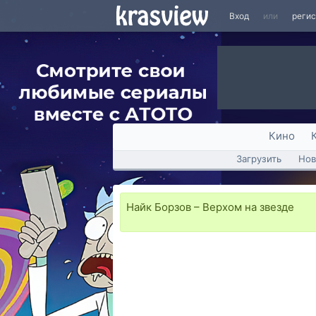
Вход
или
реги
Кино
Загрузить
Нов
Найк Борзов – Верхом на звезде