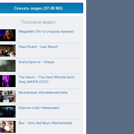
Скачать видео (37.49 Мб)
Похожее видео
Megadeth (По ту сторону музыки)
Papa Roach - Last Resort
Агата Кристи - Опиум
The Devils – The Devil Whistle Don't
Sing (eMATA 2022)
Мохнатики: обучение металлу
Король и Шут Некромант
Blur - Girls And Boys (Remastered)