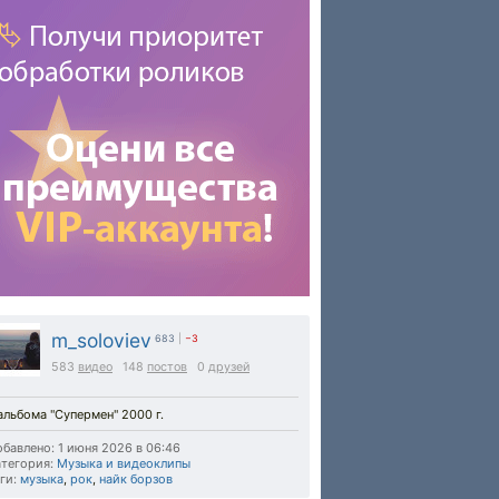
m_soloviev
683
|
−3
583
видео
148
постов
0
друзей
альбома "Супермен" 2000 г.
бавлено: 1 июня 2026 в 06:46
тегория:
Музыка и видеоклипы
ги:
музыка
,
рок
,
найк борзов