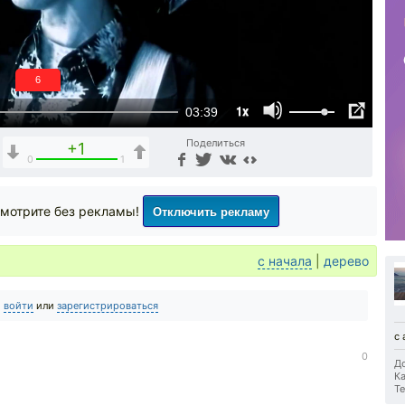
5
1x
03:39
Поделиться
+1
0
1
Отключить рекламу
мотрите без рекламы!
с начала
|
дерево
о
войти
или
зарегистрироваться
с 
0
До
Ка
Те