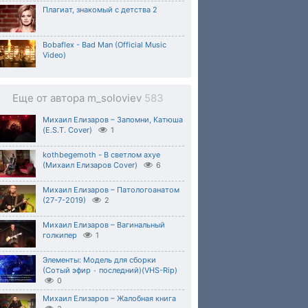
Плагиат, знакомый с детства 2
Bobaflex - Bad Man (Official Music
Video)
Еще от автора m_soloviev
583
Михаил Елизаров – Запомни, Катюша
(E.S.T. Cover)
1
kothbegemoth - В светлом ахуе
(Михаил Елизаров Cover)
6
Михаил Елизаров – Патологоанатом
(27-7-2019)
2
Михаил Елизаров – Вагинальный
голкипер
1
Элементы: Модель для сборки
(Сотый эфир ٠ последний)(VHS-Rip)
0
Михаил Елизаров – Жалобная книга