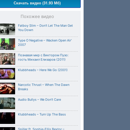
Скачать видео (31.93 Мб)
Похожее видео
Fatboy Slim – Don't Let The Man Get
You Down
Type O Negative – Wacken Open Air'
2007
Познавая мир с Виктором Пузо:
гость Михаил Елизаров (2011)
Klubbheads – Here We Go (2001)
Narcotic Thrust – When The Dawn
Breaks
Audio Bullys – We Don't Care
Klubbheads – Turn Up The Bass
Spiller ft. Sophie-Ellis Bextor –