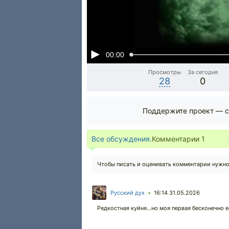
00:00
Просмотры
За сегодня
28
0
Поддержите проект — с
Все обсуждения.
Комментарии
1
Чтобы писать и оценивать комментарии нужн
Русский дух
16:14 31.05.2026
•
Редкостная куйня...но моя первая бесконечно е