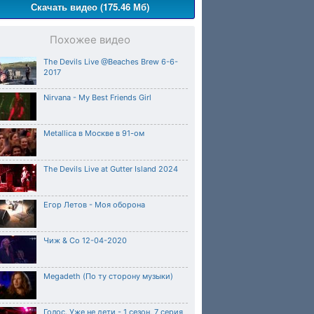
Скачать видео (175.46 Мб)
Похожее видео
The Devils Live @Beaches Brew 6-6-
2017
Nirvana - My Best Friends Girl
Metallica в Москве в 91-ом
The Devils Live at Gutter Island 2024
Егор Летов - Моя оборона
Чиж & Co 12-04-2020
Megadeth (По ту сторону музыки)
Голос. Уже не дети - 1 сезон, 7 серия