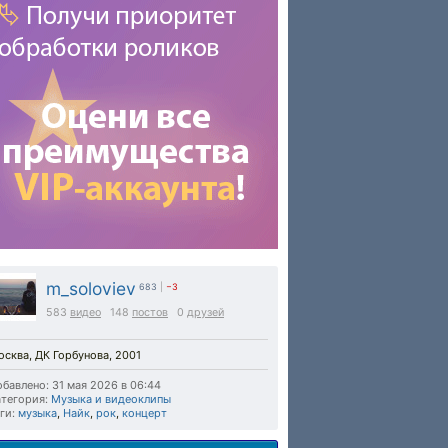
m_soloviev
683
|
−3
583
видео
148
постов
0
друзей
сква, ДК Горбунова, 2001
бавлено: 31 мая 2026 в 06:44
тегория:
Музыка и видеоклипы
ги:
музыка
,
Найк
,
рок
,
концерт