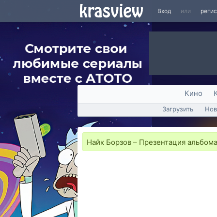
Вход
или
реги
Кино
Загрузить
Нов
Найк Борзов – Презентация альбома