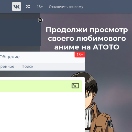
18+
Отключить рекламу
18+
Общение
тренное
Поиск