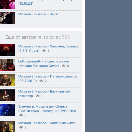
"13.10.23"
Михаил Елизаров - Варяг
Еще от автора m_soloviev
583
Михаил Елизаров – Запомни, Катюша
(E.S.T. Cover)
1
kothbegemoth - В светлом ахуе
(Михаил Елизаров Cover)
6
Михаил Елизаров – Патологоанатом
(27-7-2019)
2
Михаил Елизаров – Вагинальный
голкипер
1
Элементы: Модель для сборки
(Сотый эфир ٠ последний)(VHS-Rip)
0
Михаил Елизаров – Жалобная книга
3