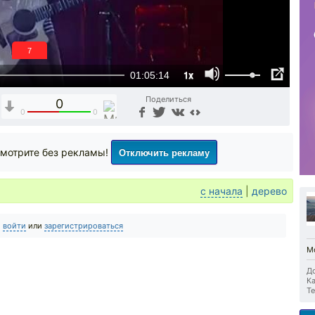
6
1x
01:05:14
Поделиться
0
0
0
Отключить рекламу
мотрите без рекламы!
с начала
|
дерево
о
войти
или
зарегистрироваться
Мо
До
Ка
Те