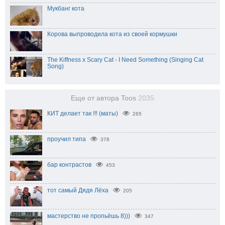
Мукбанг кота
Корова выпроводила кота из своей кормушки
The Kiffness x Scary Cat - I Need Something (Singing Cat
Song)
Еще от автора Toos
2035
КИТ делает так !!! (маты)
265
проучил типа
378
бар контрастов
453
тот самый Дядя Лёха
205
мастерство не пропьёшь 8)))
347