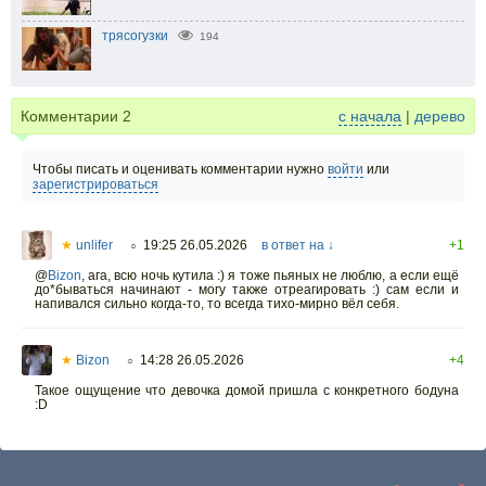
трясогузки
194
Комментарии
2
с начала
|
дерево
Чтобы писать и оценивать комментарии нужно
войти
или
зарегистрироваться
★
unlifer
19:25 26.05.2026
в ответ на ↓
+1
○
@
Bizon
,
ага, всю ночь кутила :) я тоже пьяных не люблю, а если ещё
до*бываться начинают - могу также отреагировать :) сам если и
напивался сильно когда-то, то всегда тихо-мирно вёл себя.
★
Bizon
14:28 26.05.2026
+4
○
Такое ощущение что девочка домой пришла с конкретного бодуна
:D