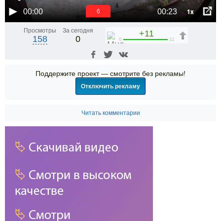
1x
00:00
00:23
6
Просмотры
За сегодня
+11
158
0
0
11
Поддержите проект — смотрите без рекламы!
Отключить рекламу
Читать комментарии