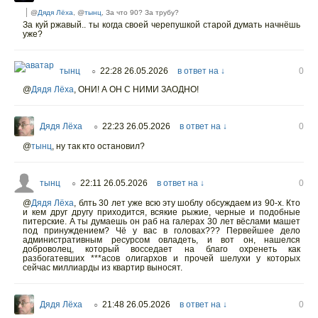
@
Дядя Лёха
, @
тынц
, За что 90? За трубу?
За куй ржавый.. ты когда своей черепушкой старой думать начнёшь
уже?
тынц
22:28 26.05.2026
в ответ на ↓
0
○
@
Дядя Лёха
,
ОНИ! А ОН С НИМИ ЗАОДНО!
Дядя Лёха
22:23 26.05.2026
в ответ на ↓
0
○
@
тынц
,
ну так кто остановил?
тынц
22:11 26.05.2026
в ответ на ↓
0
○
@
Дядя Лёха
,
блть 30 лет уже всю эту шоблу обсуждаем из 90-х. Кто
и кем друг другу приходится, всякие рыжие, черные и подобные
питерские. А ты думаешь он раб на галерах 30 лет вёслами машет
под принуждением? Чё у вас в головах??? Первейшее дело
административным ресурсом овладеть, и вот он, нашелся
доброволец, который восседает на благо охренеть как
разбогатевших ***асов олигархов и прочей шелухи у которых
сейчас миллиарды из квартир выносят.
Дядя Лёха
21:48 26.05.2026
в ответ на ↓
0
○