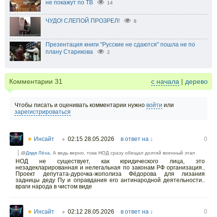
не покажут по ТВ
14
ЧУДО! СЛЕПОЙ ПРОЗРЕЛ!
8
Презентация книги "Русские не сдаются" пошла не по
плану Старикова
2
Комментарии
31
с начала
|
дерево
Чтобы писать и оценивать комментарии нужно
войти
или
зарегистрироваться
★
Инсайт
02:15 28.05.2026
в ответ на ↓
0
○
@
Дядя Лёха
, А ведь верно, тока НОД сразу обещал долгий военный этап
НОД не существует, как юридического лица, это
незадекларированная и нелегальная по законам РФ организация..
Проект депутата-дурочка-жополиза Фёдорова для лизания
задницы деду Пу и оправдания его антинародной деятельности..
враги народа в чистом виде
★
Инсайт
02:12 28.05.2026
в ответ на ↓
0
○