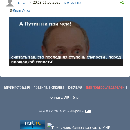
тынц
20:18 26.05.2026
в ответ на ↓
+1
○
@
Дядя Лёха
,
администрация
правила
справка
реклама
для правообладателей
|
|
|
|
|
оплата VIP
блог
|
Инфон
© 2008-2026 ООО «
»