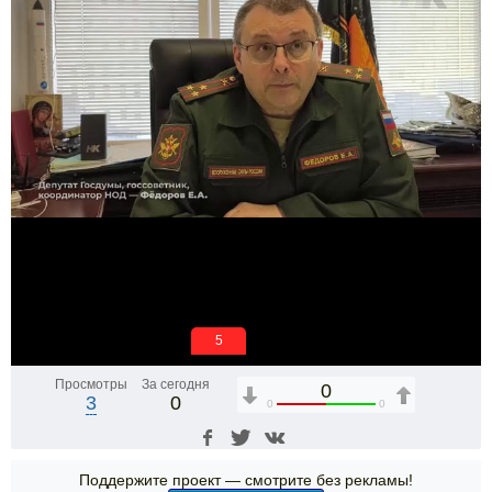
5
Просмотры
За сегодня
0
3
0
0
0
Поддержите проект — смотрите без рекламы!