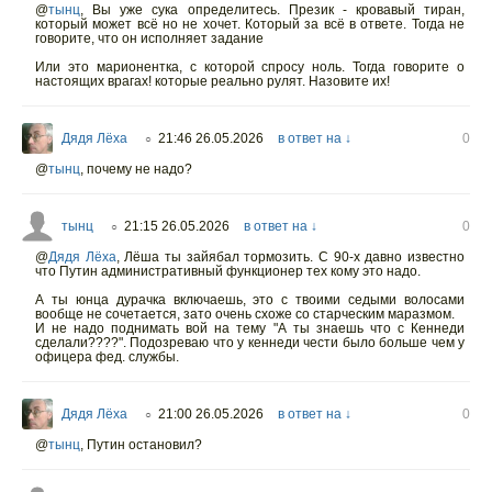
@
тынц
,
Вы уже сука определитесь. Презик - кровавый тиран,
который может всё но не хочет. Который за всё в ответе. Тогда не
говорите, что он исполняет задание
Или это марионентка, с которой спросу ноль. Тогда говорите о
настоящих врагах! которые реально рулят. Назовите их!
Дядя Лёха
21:46 26.05.2026
в ответ на ↓
0
○
@
тынц
,
почему не надо?
тынц
21:15 26.05.2026
в ответ на ↓
0
○
@
Дядя Лёха
,
Лёша ты зайябал тормозить. С 90-х давно известно
что Путин административный функционер тех кому это надо.
А ты юнца дурачка включаешь, это с твоими седыми волосами
вообще не сочетается, зато очень схоже со старческим маразмом.
И не надо поднимать вой на тему "А ты знаешь что с Кеннеди
сделали????". Подозреваю что у кеннеди чести было больше чем у
офицера фед. службы.
Дядя Лёха
21:00 26.05.2026
в ответ на ↓
0
○
@
тынц
,
Путин остановил?