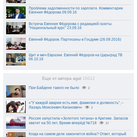
Проблема задолженности по зарплате. Комментарии
Евгения Фёдорова 09.09.16
Встреча Евгения Фёдорова с редакцией газеты
"Национальный курс" 23.09.16
Евгений Фёдоров. Партизаны в Госдуме (26.09.2016)
Щит и меч Евразии. Евгений Фёдоров на Царьград ТВ
06.10.16
Еще от автора agat
15612
При Байдене такого не было
2
«"У каждой аварии есть имя, фамилия и должность", –
Лазарь Моисеевич Каганович»
2
Россия запустила «Золотого титана» в Арктике. Запасов
хватит на 50 лет, Время-вперёд! №718
37
Когда на самом деле закончится война? Ответ, который