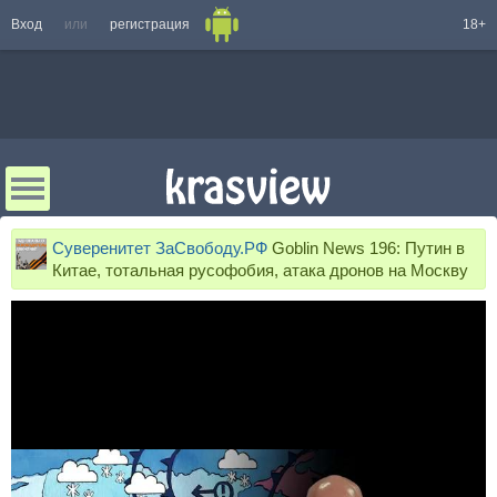
Вход
или
регистрация
18+
Суверенитет ЗаСвободу.РФ
Goblin News 196: Путин в
Китае, тотальная русофобия, атака дронов на Москву