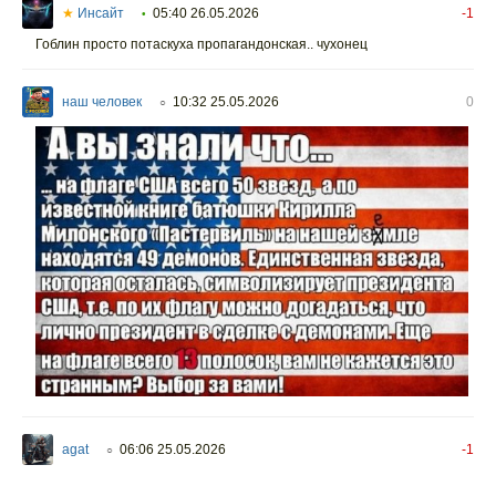
★
Инсайт
05:40 26.05.2026
-1
•
Гоблин просто потаскуха пропагандонская.. чухонец
наш человек
10:32 25.05.2026
0
○
agat
06:06 25.05.2026
-1
○