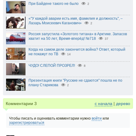
При Байдене такого не было
2
«"У каждой аварии есть имя, фамилия и должность", –
Лазарь Моисеевич Каганович»
2
Россия запустила «Золотого титана» в Арктике. Запасов
хватит на 50 лет, Время-вперёд! №718
37
Когда на самом деле закончится война? Ответ, который
не покажут по ТВ
14
ЧУДО! СЛЕПОЙ ПРОЗРЕЛ!
8
Презентация книги "Русские не сдаются" пошла не по
плану Старикова
2
Комментарии
3
с начала
|
дерево
Чтобы писать и оценивать комментарии нужно
войти
или
зарегистрироваться