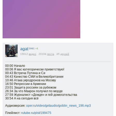
agat
25482
|
+3
15612
видео
20104
поста
45
друзей
00:00 Начало
00:06 Я вас категорически приветствую!
00:43 Встреча Путина и Си
04:43 Качество СМИ в Великобритании
10:46 Атака укродронов на Москву
16:50 Репрессии в Армении
23:01 Защита россиян за рубежом
26:34 За что Макрон получил по морде
27:59 Журналист «Дождя» и гей-домогательства
30:54 А на сегодня всё
Аудиоверсия:
oper.ru/video/getaudio/goblin_news_196.mp3
Плейлист:
rutube.ru/plst/199475