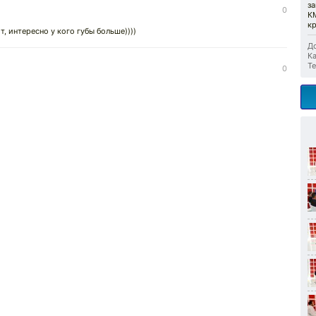
за
0
К
к
т, интересно у кого губы больше))))
До
Ка
Те
0