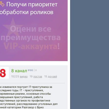
8 канал
9100
| 0
15225
видео
19
постов
15
друзей
к изменился портрет IT-преступника за
следние годы. IT - преступления,
овременные реалии, основные способы
овершения преступлений, работа
ледственных органов по профилактике
реступлений, расследованию уголовных дел
нной категории Разговор с Врио