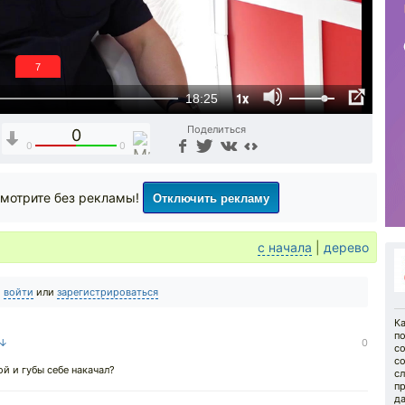
6
1x
18:25
Поделиться
0
0
0
Отключить рекламу
мотрите без рекламы!
с начала
|
дерево
о
войти
или
зарегистрироваться
Ка
по
 ↓
0
с
с
й и губы себе накачал?
с
п
да