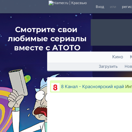
Вход
или
реги
Кино
Загрузить
Нов
8 Канал - Красноярский край
Инт