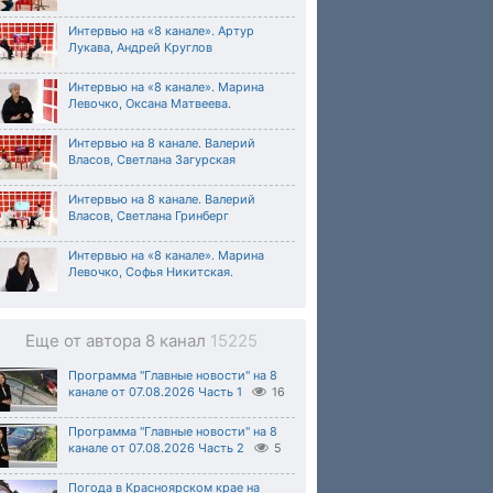
Интервью на «8 канале». Артур
Лукава, Андрей Круглов
Интервью на «8 канале». Марина
Левочко, Оксана Матвеева.
Интервью на 8 канале. Валерий
Власов, Светлана Загурская
Интервью на 8 канале. Валерий
Власов, Светлана Гринберг
Интервью на «8 канале». Марина
Левочко, Софья Никитская.
Еще от автора 8 канал
15225
Программа "Главные новости" на 8
канале от 07.08.2026 Часть 1
16
Программа "Главные новости" на 8
канале от 07.08.2026 Часть 2
5
Погода в Красноярском крае на