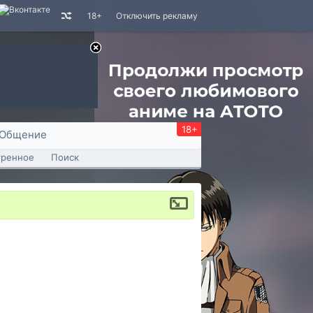
18+
Отключить рекламу
18+
Общение
тренное
Поиск