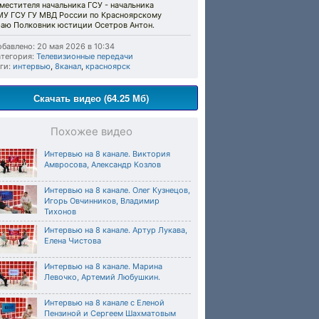
местителя начальника ГСУ - начальника
МУ ГСУ ГУ МВД России по Красноярскому
раю Полковник юстиции Осетров Антон.
бавлено: 20 мая 2026 в 10:34
тегория:
Телевизионные передачи
ги:
интервью
,
8канал
,
красноярск
Скачать видео (64.25 Мб)
Похожее видео
Интервью на 8 канале. Виктория
Амвросова, Александр Козлов
Интервью на 8 канале. Олег Кузнецов,
Игорь Овчинников, Владимир
Тихонов
Интервью на 8 канале. Артур Лукава,
Елена Чистова
Интервью на 8 канале. Марина
Левочко, Артемий Любушкин.
Интервью на 8 канале с Еленой
Пензиной и Сергеем Шахматовым