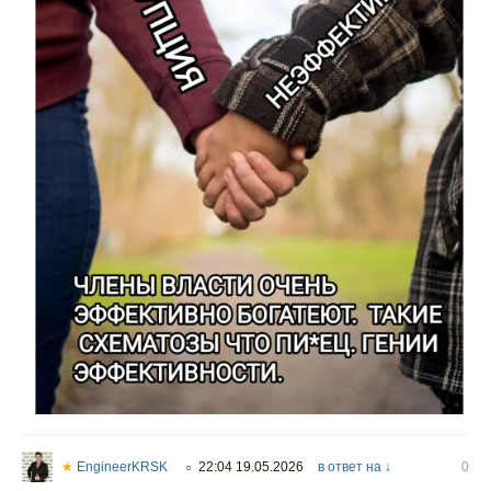
★
EngineerKRSK
22:04 19.05.2026
в ответ на ↓
0
○