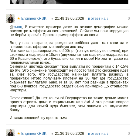
★
EngineerKRSK
21:49 19.05.2026
в ответ на ↓
0
○
@
тынц
,
В качестве примера даже на основе демографии можно
рассмотреть эффективность решений! Сейчас мы пока коррупцию
не берём в расчёт. Просто пример эффективности.
Вот, у нас в стране, за рождение ребёнка дают мат капитал и
возможность оформить семейную ипотеку.
Мат капитал, размером около 500т.р. (точную цифру не помню), при
стоимости квартиры в 10млн (двухкомнатная квартира квадратов на
60 в Красноярске), это буквально капля в море! Не хватит даже на
первоначальный взнос.
Семейная ипотека снижает твои выплаты по процентам с 14-15%
до 6%. Это снижение происходит не просто так! Это снижение идёт
за счёт того, что государство начинает платить разницу в
процентах! Итого получаем- ипотеку на 30 лет, где государство
снабжает выплатами банк. И за 30 лет при разнице в процентах
под 6-8 пунктов, государство отдаст банку примерно 1,5 стоимости
квартиры.
Эффективно? Да нет конечно! Государство на такие деньги может
просто строить дома с социальным жильём! И это решит вопрос
квартиры для семей куда быстрее, чем заниматься подачками
банку...
И таких решений, ну просто тьма!
★
EngineerKRSK
21:36 19.05.2026
в ответ на ↓
0
○