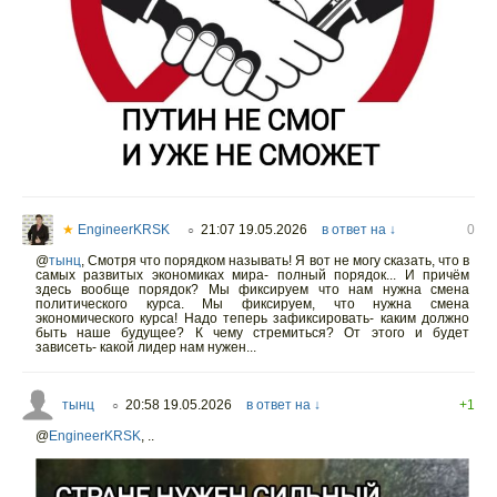
★
EngineerKRSK
21:07 19.05.2026
в ответ на ↓
0
○
@
тынц
,
Смотря что порядком называть! Я вот не могу сказать, что в
самых развитых экономиках мира- полный порядок... И причём
здесь вообще порядок? Мы фиксируем что нам нужна смена
политического курса. Мы фиксируем, что нужна смена
экономического курса! Надо теперь зафиксировать- каким должно
быть наше будущее? К чему стремиться? От этого и будет
зависеть- какой лидер нам нужен...
тынц
20:58 19.05.2026
в ответ на ↓
+1
○
@
EngineerKRSK
,
..