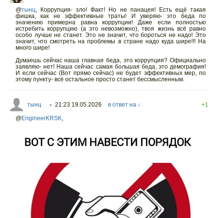
@
тынц
,
Коррупция- зло! Факт! Но не панацея! Есть ещё такая
фишка, как не эффективные траты! И уверяю- это беда по
значению примерна равна коррупции! Даже если полностью
истребить коррупцию (а это невозможно), твоя жизнь всё равно
особо лучше не станет. Это не значит, что бороться не надо! Это
значит, что смотреть на проблемы в стране надо куда шире!!! На
много шире!
Думаешь сейчас наша главная беда, это коррупция? Официально
заявляю- нет! Наша сейчас самая большая беда, это демография!
И если сейчас (Вот прямо сейчас) не будет эффективных мер, по
этому пункту- всё остальное просто станет бессмысленным.
тынц
21:23 19.05.2026
в ответ на ↓
+1
○
@
EngineerKRSK
,