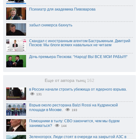
Психиатр для академика Пивоварова
забыл сникерса бахнуть
Скандал с иностранным агентом Бастрыкиным. Дмитрий
Песков: Мы блоги всяких навальных не читаем
Дочь премьера Пескова: “Народ! ВЫ ВСЕ МОИ РАБЫ!!!“
Еще от автора тынц
162
в России начали строить убежища от ядерного взрыва.
131
Взрыв около ресторана Balzi Rossi на Кудринской
площади в Москве.
193
Помощники в тылу: СВО закончится, чем мы будем
заниматься?
144
Зеленогорск. Люди стоят в очереди на закрытой АЗС в