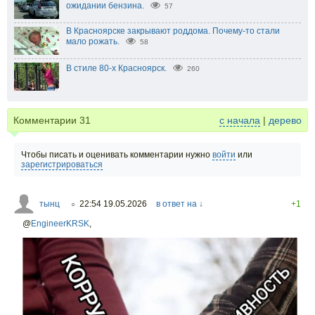
ожидании бензина.
57
В Красноярске закрывают роддома. Почему-то стали
мало рожать.
58
В стиле 80-х Красноярск.
260
Комментарии
31
с начала
|
дерево
Чтобы писать и оценивать комментарии нужно
войти
или
зарегистрироваться
тынц
22:54 19.05.2026
в ответ на ↓
+1
○
@
EngineerKRSK
,