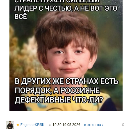
★
EngineerKRSK
19:39 19.05.2026
в ответ на ↓
0
○