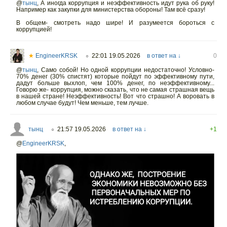
@
тынц
,
А иногда коррупция и неэффективность идут рука об руку!
Например как закупки для министерства обороны! Там всё сразу!
В общем- смотреть надо шире! И разумеется бороться с
коррупцией!
★
EngineerKRSK
22:01 19.05.2026
в ответ на ↓
0
○
@
тынц
,
Само собой! Но одной коррупции недостаточно! Условно-
70% денег (30% спистят) которые пойдут по эффективному пути,
дадут больше выхлоп, чем 100% денег, по неэффективному...
Говорю же- коррупция, можно сказать, что не самая страшная вещь
в нашей стране! Неэффективность! Вот что страшно! А воровать в
любом случае будут! Чем меньше, тем лучше.
тынц
21:57 19.05.2026
в ответ на ↓
+1
○
@
EngineerKRSK
,